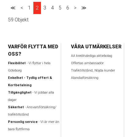
≪
<
1
2
3
4
5
6
>
≫
59 Objekt
VARFÖR FLYTTA MED
VÅRA UTMÄRKELSER
OSS?
AA kreditvärdiga aktiebolag
Flexibilitet
- Vi flyttar i hela
Offertas ambassadör
Göteborg
Trafiktillstånd, Nöjda kunder
Enkelhet - Tydlig offert &
Alandiaförsäkring
Kortbetalning
Tillgänglighet
- Vi jobbar alla
dagar
Säkerhet
- Ansvarsförsäkring/
trafiktillstånd
Personlig service
- Vi är mer än
bara flyttfirma