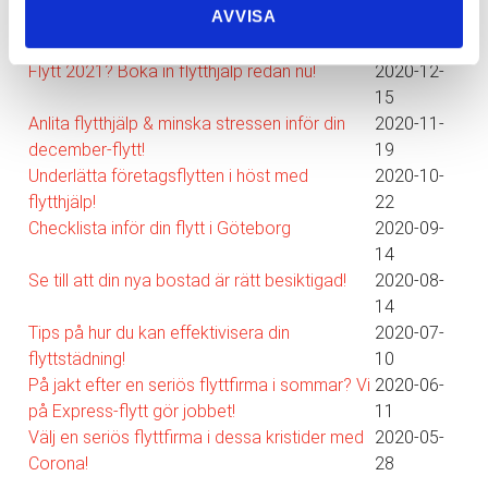
AVVISA
Flyttpacka smart med våra pack-tips!
2021-01-
12
Flytt 2021? Boka in flytthjälp redan nu!
2020-12-
15
Anlita flytthjälp & minska stressen inför din
2020-11-
december-flytt!
19
Underlätta företagsflytten i höst med
2020-10-
flytthjälp!
22
Checklista inför din flytt i Göteborg
2020-09-
14
Se till att din nya bostad är rätt besiktigad!
2020-08-
14
Tips på hur du kan effektivisera din
2020-07-
flyttstädning!
10
På jakt efter en seriös flyttfirma i sommar? Vi
2020-06-
på Express-flytt gör jobbet!
11
Välj en seriös flyttfirma i dessa kristider med
2020-05-
Corona!
28