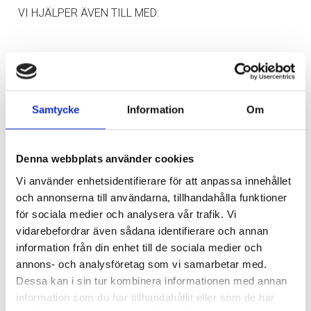
VI HJÄLPER ÄVEN TILL MED:
Vi erbjuder även våra kunder ett kundavtal. Som ser till
att ge trygghet och en kostnads översikt i samband med
flytten. Utöver det hjälper vi även till med flysstäd/
kontorsstädning, magasinering och lån av flyttkartonger.
Samtycke
Information
Om
Med denna helhetslösning ingår allt som har med flytten
att göra.
Denna webbplats använder cookies
Vi använder enhetsidentifierare för att anpassa innehållet
och annonserna till användarna, tillhandahålla funktioner
FÖRSÄKRINGAR I SAMBAND MED FLYTTEN
för sociala medier och analysera vår trafik. Vi
vidarebefordrar även sådana identifierare och annan
information från din enhet till de sociala medier och
En annan sak du kan känna dig trygg över, när du anlitar
annons- och analysföretag som vi samarbetar med.
oss är att vi erbjuder försäkringar. Detta innebär att alla
Dessa kan i sin tur kombinera informationen med annan
dina möbler, inredning och annat flyttgods tas hand om
information som du har tillhandahållit eller som de har
varsamt. Vi erbjuder flera typer av försäkringar, såsom