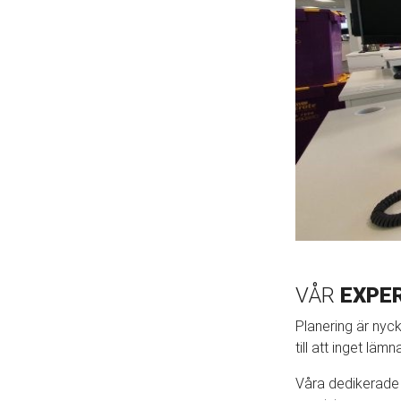
VÅR
EXPE
Planering är nycke
till att inget läm
Våra dedikerade 