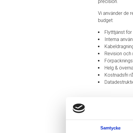
precision.
Vi använder de re
budget:
Flytttjänst fö
Interna använ
Kabeldragnin
Revision och
Förpackningst
Helg & övernat
Kostnadsfri r
Datadestrukti
MER INFO
FLYTTTJÄ
Varför ska en kon
Samtycke