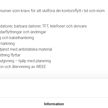
surser som krävs för att slutföra din kontorsflytt i tid och inom
r datorer, bärbara datorer, TFT, telefoner och skrivare
darflyttningar och ändringar
g och kabelhantering
 märkning
jänst med antistatiska material
tning flyttar
ådgivning – hjälp med planering
on och återvinning av WEEE
RMATION OM VÅRA
PC & OFFICE IT-
NSTER
torsflytt ha en betydande inverkan på din produktivitet?
Information