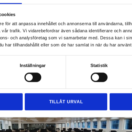
in flytt över natten eller över en helg , så med noggrann planering
, när personalen anländer till ditt nya kontor kommer deras
cookies
ustning att vara redo att användas.
e för att anpassa innehållet och annonserna till användarna, tillh
der använder Express Flytt eftersom de vet att vi kommer att
vår trafik. Vi vidarebefordrar även sådana identifierare och anna
sfritt drag, i tid och inom budget.
nnons- och analysföretag som vi samarbetar med. Dessa kan i sin
har tillhandahållit eller som de har samlat in när du har använt 
IE
:
Inställningar
Statistik
TILLÅT URVAL