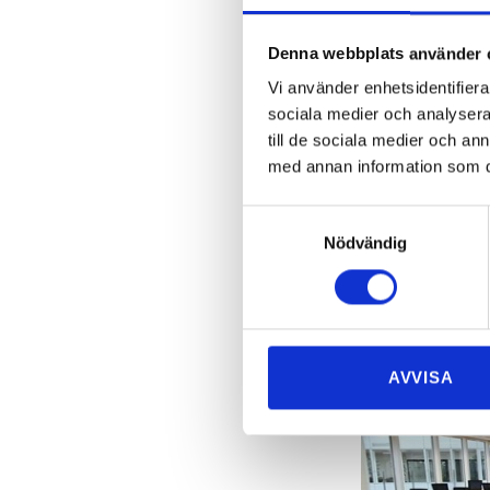
Vi kan slutföra d
och rätt resurser
Denna webbplats använder 
DATOR och IT-utr
Vi använder enhetsidentifierar
Våra vanliga kun
sociala medier och analysera 
leverera ett stres
till de sociala medier och a
med annan information som du 
FALLSTUD
Samtyckesval
Nödvändig
AVVISA