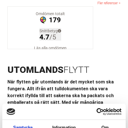
Fler referenser >
UTOMLANDS
FLYTT
När flytten går utomlands är det mycket som ska
fungera. Allt ifrån att tulldokumenten ska vara
korrekt ifyllda till att sakerna ska ha packats och
emballerats på rätt sätt. Med vår mångåriga
erfarenhet inom området ser vi till att dina saker
anländer till destinationen tryggt och säkert.
Samtycke
Information
Om