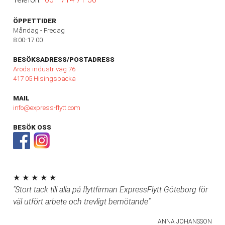
ÖPPETTIDER
Måndag - Fredag
8:00-17:00
BESÖKSADRESS/POSTADRESS
Aröds industriväg 76
417 05 Hisingsbacka
MAIL
info@express-flytt.com
BESÖK OSS
★ ★ ★ ★ ★
"Stort tack till alla på flyttfirman ExpressFlytt Göteborg för
väl utfört arbete och trevligt bemötande"
ANNA JOHANSSON