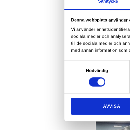
Samtycke
resurser allokeras 
Många av våra ku
Denna webbplats använder 
våra tjänster bliv
Vi använder enhetsidentifierar
Flyttning får jobb
sociala medier och analysera 
till de sociala medier och a
VI FLYTT
med annan information som du 
På grund av sin s
Samtyckesval
det gäller omloka
Nödvändig
utrustning för att
Vi kan också des
vilket säkerstäl
kylning.
AVVISA