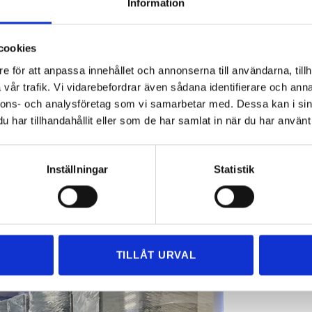
Information
till din flytt.
nder har använt Express Flyttning i mer än ett decennium, där
cookies
it en integrerad del av deras IT-strategi. De litar på att Express
e för att anpassa innehållet och annonserna till användarna, tillh
et gjort.
vår trafik. Vi vidarebefordrar även sådana identifierare och anna
nnons- och analysföretag som vi samarbetar med. Dessa kan i sin
AR OCKSÅ
DATARACK
har tillhandahållit eller som de har samlat in när du har använt 
torlek och bulk utgör datarack ett helt annat antal problem när
lisering. Express Flyttning har kompetens, erfarenhet och
Inställningar
Statistik
 klara de flesta fysiska hinder.
igna, dokumentera och konfigurera dina nya eller befintliga rack,
ler ekonomisk användning av värdefullt utrymme och effektiv
TILLÅT URVAL