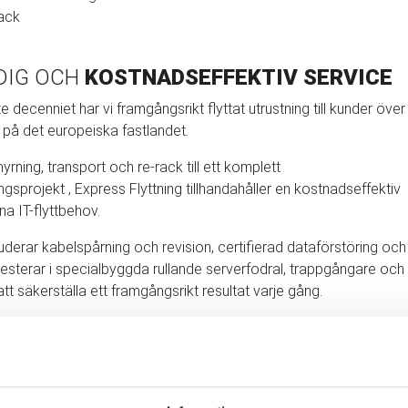
rack
DIG OCH
KOSTNADSEFFEKTIV SERVICE
 decenniet har vi framgångsrikt flyttat utrustning till kunder över
 på det europeiska fastlandet.
yrning, transport och re-rack till ett komplett
ngsprojekt , Express Flyttning tillhandahåller en kostnadseffektiv
ina IT-flyttbehov.
luderar kabelspårning och revision, certifierad dataförstöring och
nvesterar i specialbyggda rullande serverfodral, trappgångare och
att säkerställa ett framgångsrikt resultat varje gång.
KUNDER
I ÖVER ETT DECENNIUM
är nya utmaningar under planerings- och
ssen. Din Express Flyttning-projektledare ser till att rätt