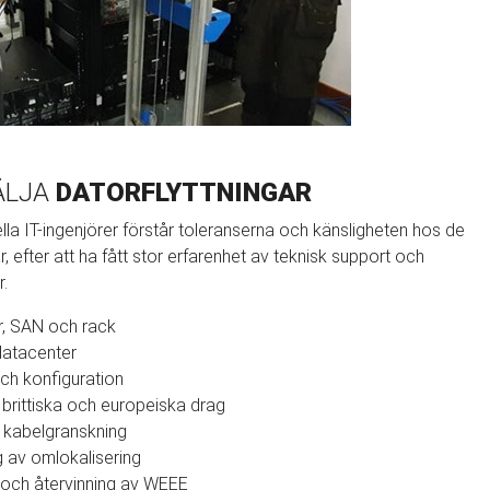
ÄLJA
DATORFLYTTNINGAR
lla IT-ingenjörer förstår toleranserna och känsligheten hos de
ar, efter att ha fått stor erfarenhet av teknisk support och
.
er, SAN och rack
datacenter
ch konfiguration
rittiska och europeiska drag
 kabelgranskning
g av omlokalisering
 och återvinning av WEEE