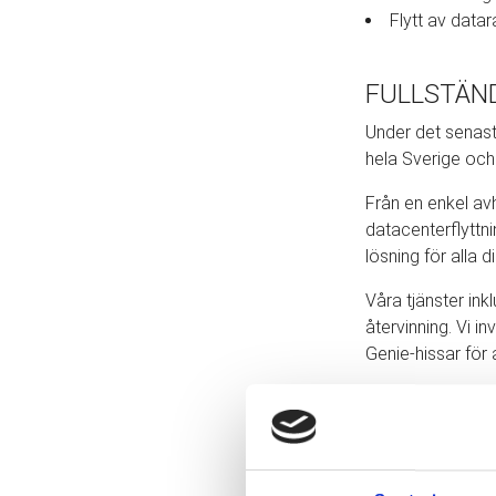
Flytt av data
FULLSTÄN
Under det senaste
hela Sverige och
Från en enkel avh
datacenterflyttni
lösning för alla d
Våra tjänster ink
återvinning. Vi i
Genie-hissar för 
TROGNA 
Varje flytt inneb
genomförandeproce