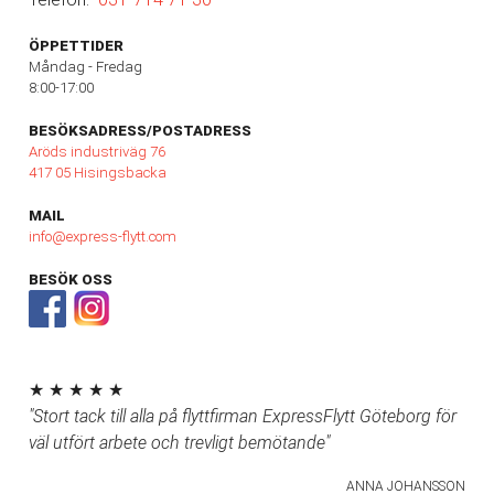
ÖPPETTIDER
Måndag - Fredag
8:00-17:00
BESÖKSADRESS/POSTADRESS
Aröds industriväg 76
417 05 Hisingsbacka
MAIL
info@express-flytt.com
BESÖK OSS
★ ★ ★ ★ ★
"Stort tack till alla på flyttfirman ExpressFlytt Göteborg för
väl utfört arbete och trevligt bemötande"
ANNA JOHANSSON