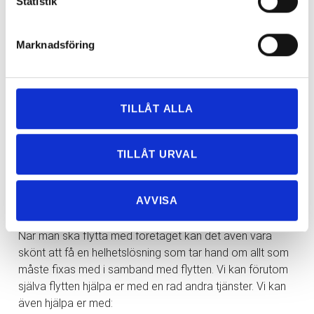
Statistik
När man ska flytta med sitt företag är det en fördel om
man kan ta hjälp av ett flyttföretag som kan flytta många
Marknadsföring
olika typer av material istället för att man ska bli tvungen
att ha kontakt med ett flertal företag. När vi gör
företagsflyttar i Göteborg flyttar vi från lokaler som:
TILLÅT ALLA
Kontorsflytt, externt och internt
Industrier
Lager
TILLÅT URVAL
Arkiv
AVVISA
VI KAN ÄVEN
HJÄLPA DIG MED:
När man ska flytta med företaget kan det även vara
skönt att få en helhetslösning som tar hand om allt som
måste fixas med i samband med flytten. Vi kan förutom
själva flytten hjälpa er med en rad andra tjänster. Vi kan
även hjälpa er med: