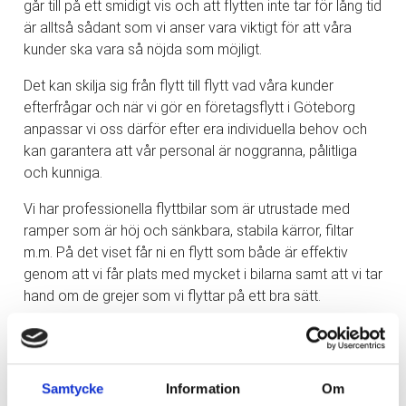
går till på ett smidigt vis och att flytten inte tar för lång tid
är alltså sådant som vi anser vara viktigt för att våra
kunder ska vara så nöjda som möjligt.
Det kan skilja sig från flytt till flytt vad våra kunder
efterfrågar och när vi gör en företagsflytt i Göteborg
anpassar vi oss därför efter era individuella behov och
kan garantera att vår personal är noggranna, pålitliga
och kunniga.
Vi har professionella flyttbilar som är utrustade med
ramper som är höj och sänkbara, stabila kärror, filtar
m.m. På det viset får ni en flytt som både är effektiv
genom att vi får plats med mycket i bilarna samt att vi tar
hand om de grejer som vi flyttar på ett bra sätt.
Vi rekommenderar ett möte före en större kontorsflytt
där vi går igenom alla delar av projektet och kommer
överens om vilken tidsplan som gäller. Att vi följer den
Samtycke
Information
Om
planering som satts upp påverkar er verksamhet