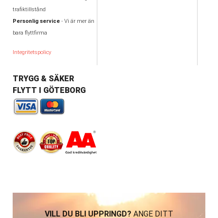
trafiktillstånd
Personlig service
- Vi är mer än
bara flyttfirma
Integritetspolicy
TRYGG & SÄKER
FLYTT I GÖTEBORG
VILL DU BLI UPPRINGD?
ANGE DITT