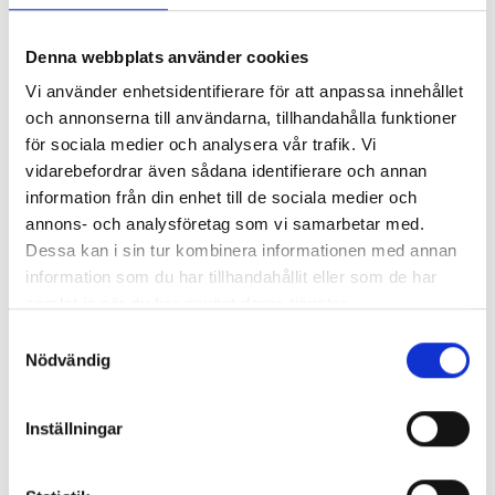
minimalt.
Denna webbplats använder cookies
Vid köp av våra paketerbjudanden ingår allt flyttmaterial
inklusive leverans.
Vi använder enhetsidentifierare för att anpassa innehållet
och annonserna till användarna, tillhandahålla funktioner
för sociala medier och analysera vår trafik. Vi
KUND
AVTAL
vidarebefordrar även sådana identifierare och annan
Vid våra företagsflyttar i Göteborg tar vi fram ett avtal
information från din enhet till de sociala medier och
som ger trygghet och även bättre överblick över
annons- och analysföretag som vi samarbetar med.
kostnaderna kring er flytt.
Dessa kan i sin tur kombinera informationen med annan
information som du har tillhandahållit eller som de har
Vi ger ert företag fullständig tillgång till våra resurser. Det
samlat in när du har använt deras tjänster.
är allt från erfaren personal som packar, flyttar och
Samtyckesval
monterar till magasineringsmöjlighet av material och
Nödvändig
möbler.
Inställningar
I FÖRETAGSFLYTT GÖTEBORG
INGÅR
: