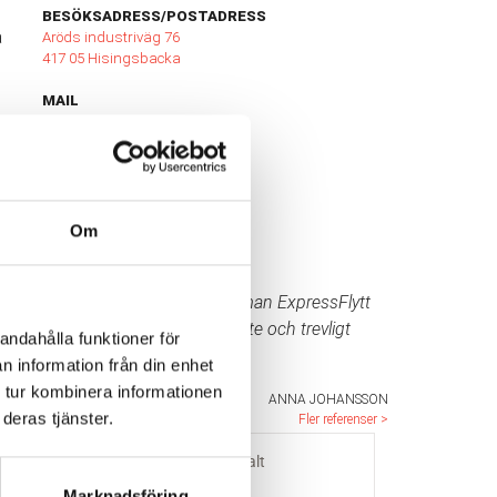
BESÖKSADRESS/POSTADRESS
a
Aröds industriväg 76
417 05 Hisingsbacka
MAIL
info@express-flytt.com
BESÖK OSS
Om
★ ★ ★ ★ ★
"Stort tack till alla på flyttfirman ExpressFlytt
Göteborg för väl utfört arbete och trevligt
andahålla funktioner för
bemötande"
n information från din enhet
 tur kombinera informationen
ANNA JOHANSSON
deras tjänster.
Fler referenser >
Marknadsföring