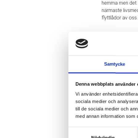
hemma men det br
närmaste livsmede
flyttlådor av oss.
INNAN DU
Stapla kartong
lättare veta vad d
Packa kökspor
Samtycke
också.
Packa inte för
Denna webbplats använder 
eller kuddar.
Rulla ihop al
Vi använder enhetsidentifierar
Alla elkablar 
sociala medier och analysera 
Ta ner alla lö
till de sociala medier och a
Speglar, tavlo
med annan information som du 
bubbelplast.
Bunta ihop sk
Samtyckesval
Allt som får pl
Nödvändig