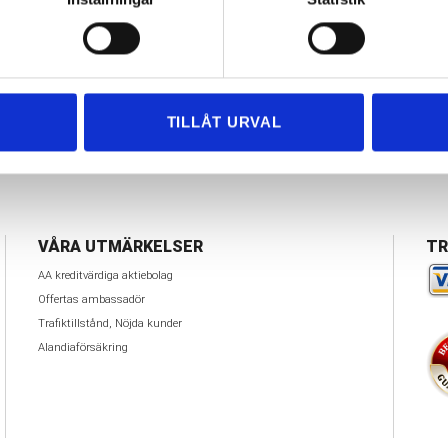
storgarderober och benen på köksbord/matbord.
tat dina saker till din nya bostad kan vi hjälpa dig med montering
ation av teknikutrustning o.s.v. allt för att din flytt ska vara så
TILLÅT URVAL
 för just dig.
Vill du läsa mer om våra tjänster inom packning oc
du göra det här
.
VÅRA UTMÄRKELSER
TR
AA kreditvärdiga aktiebolag
Offertas ambassadör
Trafiktillstånd, Nöjda kunder
Alandiaförsäkring