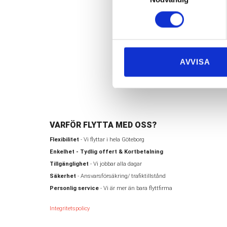
Montera ner 
När du sedan flyt
av möbler, install
AVVISA
smidig som möjlig
installation kan 
VARFÖR FLYTTA MED OSS?
Flexibilitet
- Vi flyttar i hela Göteborg
Enkelhet - Tydlig offert & Kortbetalning
Tillgänglighet
- Vi jobbar alla dagar
Säkerhet
- Ansvarsförsäkring/ trafiktillstånd
Personlig service
- Vi är mer än bara flyttfirma
Integritetspolicy