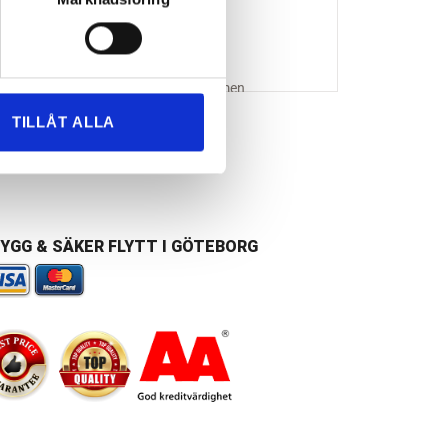
TILLÅT ALLA
h
YGG & SÄKER FLYTT I GÖTEBORG