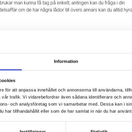
ukar man kunna få tag på enkelt, antingen kan du fråga i din
lsaffär om de har några lådor till övers annars kan du alltid hyr
 BÖRJAR
FLYTTPACKA
:
er tre och tre. Märk dem med etikett på sidan om ni vill för att
et är i flyttlådan.
slin med silkespapper mellan. Det går bra med tidningspapper
Information
 tungt. Fyll i halva flyttlådan med böcker och halva med kläder
cookies
la mattor och knyt ihop dem.
e för att anpassa innehållet och annonserna till användarna, tillh
till TV, video, stereo ska kopplas ur och packas in.
vår trafik. Vi vidarebefordrar även sådana identifierare och anna
sa hylldelar och tejpa ihop.
nnons- och analysföretag som vi samarbetar med. Dessa kan i sin
r, kristallkronor ska emballeras väl i lådor eller med wellpapp /
har tillhandahållit eller som de har samlat in när du har använt 
idor, gardinstänger och liknande.
ats i flyttlådor bör packas ner i flyttkartonger.
Inställningar
Statistik