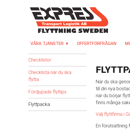
VÅRA TJÄNSTER
OFFERTFÖRFRÅGAN
MI
Checklistor
FLYTT
Checklista när du ska
flytta
När du ska genom
till din nya bost
Fördjupade flyttips
när du börjar flyt
finns många sake
Flyttpacka
Välj flyttfirma 
En förutsättning f