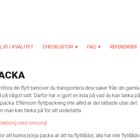
LJÖ / KVALITET
CHECKLISTOR
FAQ
REFERENSER
PACKA
föra din flytt behöver du transportera dina saker från din gamla
ad på något sätt. Därför har vi gjort en lista på vad du kan tänka p
tpacka. Eftersom flyttpackning inte alltid är det lättaste utan det
r man kan tänka på för att underlätta.
i Göteborg med omsorg!
ör att kunna börja packa är att ha flyttlådor, alla har inte flyttlådo