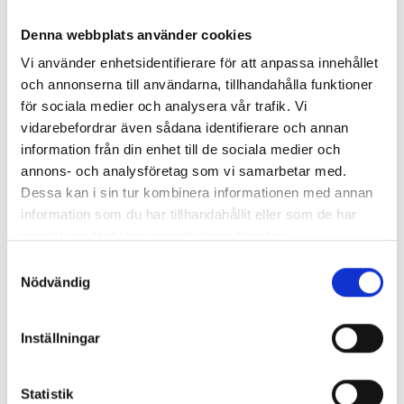
Denna webbplats använder cookies
BEHÖVER DU HJÄLP
Vi använder enhetsidentifierare för att anpassa innehållet
MED
PACKNING, FLYTT OCH STÄD?
och annonserna till användarna, tillhandahålla funktioner
för sociala medier och analysera vår trafik. Vi
Vi hjälper dig med både att packa dina grejer på ett
vidarebefordrar även sådana identifierare och annan
effektivt sätt som ser till att dina ömtåliga grejer håller
information från din enhet till de sociala medier och
samt sedan flytta dina ägodelar i en av våra flyttbilar
annons- och analysföretag som vi samarbetar med.
med höj- och sänkbar ramp. Vi erbjuder även hjälp med
Dessa kan i sin tur kombinera informationen med annan
både flyttstädningen i er gamla bostad i samband med
information som du har tillhandahållit eller som de har
flytten samt magasinering i lokaler av olika storlek för
samlat in när du har använt deras tjänster.
dig som har saker som blir över eller du inte vet var du
Samtyckesval
ska göra av i samband med bytet till en ny bostad.
Nödvändig
KRÄVER DIN FLYTT EN FLYTTFIRMA
Inställningar
SOM ÄVEN
FLYTTAR UTANFÖR
GÖTEBORG?
Statistik