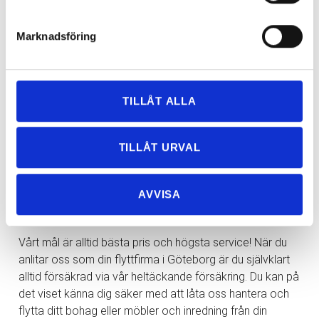
Ibland kan det vara så att man planerar en flytt betydligt
längre än inom den stad där man bor. Vi utför inte bara
Marknadsföring
flyttar i Göteborg även om vi främst jobbar lokalt, utan vi
hjälper dig gärna om du ska flytta längre bort och till och
med utomlands också. Vi hjälper dig helt enkelt från start
TILLÅT ALLA
till mål för att du ska få en bra upplevelse i samband med
din flytt.
TILLÅT URVAL
ÖNSKAR DU EN TRYGG
FLYTT I
GÖTEBORG MED BRA PRIS OCH
AVVISA
HÖG SERVICE?
Vårt mål är alltid bästa pris och högsta service! När du
anlitar oss som din flyttfirma i Göteborg är du självklart
alltid försäkrad via vår heltäckande försäkring. Du kan på
det viset känna dig säker med att låta oss hantera och
flytta ditt bohag eller möbler och inredning från din