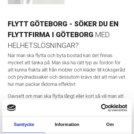
FLYTT GÖTEBORG - SÖKER DU EN
FLYTTFIRMA I GÖTEBORG
MED
HELHETSLÖSNINGAR?
När man ska flytta och byta bostad kan det finnas
mycket att tänka på. Man ska ha rätt typ av fordon för
att kunna frakta allt från möbler och kläder till köksgeråd
och prydnadssaker och dessutom krävs det att man vet
hur man packar lådorna effektivt.
Oavsett om man ska flytta långt eller kort så vill man att
det ska ske på ett så smidigt vis som möjligt. Vi är en
flyttfirma i Göteborg som erbjuder helhetslösningar när
du ska flytta. Vi erbjuder ett flertal olika tjänster både för
Samtycke
Information
Om
dig som ska göra en flytt med ditt företag och för dig
som ska flytta som privatperson.