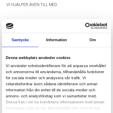
VI HJÄLPER ÄVEN TILL MED:
Vi erbjuder även våra kunder ett kundavtal. Som ser till
att ge trygghet och en kostnads översikt i samband med
flytten. Utöver det hjälper vi även till med flysstäd/
kontorsstädning, magasinering och lån av flyttkartonger.
Samtycke
Information
Om
Med denna helhetslösning ingår allt som har med flytten
att göra.
Denna webbplats använder cookies
Vi använder enhetsidentifierare för att anpassa innehållet
och annonserna till användarna, tillhandahålla funktioner
FÖRSÄKRINGAR I SAMBAND MED FLYTTEN
för sociala medier och analysera vår trafik. Vi
vidarebefordrar även sådana identifierare och annan
information från din enhet till de sociala medier och
En annan sak du kan känna dig trygg över, när du anlitar
annons- och analysföretag som vi samarbetar med.
oss är att vi erbjuder försäkringar. Detta innebär att alla
Dessa kan i sin tur kombinera informationen med annan
dina möbler, inredning och annat flyttgods tas hand om
information som du har tillhandahållit eller som de har
varsamt. Vi erbjuder flera typer av försäkringar, såsom