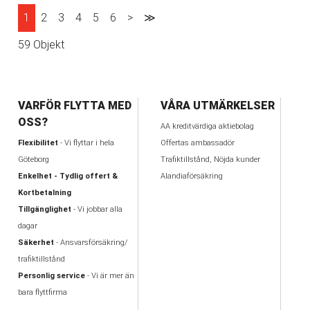
1
2
3
4
5
6
>
≫
59 Objekt
VARFÖR FLYTTA MED
VÅRA UTMÄRKELSER
OSS?
AA kreditvärdiga aktiebolag
Flexibilitet
- Vi flyttar i hela
Offertas ambassadör
Göteborg
Trafiktillstånd, Nöjda kunder
Enkelhet - Tydlig offert &
Alandiaförsäkring
Kortbetalning
Tillgänglighet
- Vi jobbar alla
dagar
Säkerhet
- Ansvarsförsäkring/
trafiktillstånd
Personlig service
- Vi är mer än
bara flyttfirma