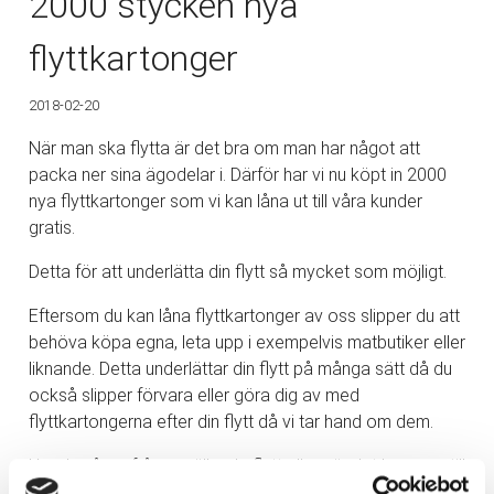
2000 stycken nya
flyttkartonger
2018-02-20
När man ska flytta är det bra om man har något att
packa ner sina ägodelar i. Därför har vi nu köpt in 2000
nya flyttkartonger som vi kan låna ut till våra kunder
gratis.
Detta för att underlätta din flytt så mycket som möjligt.
Eftersom du kan låna flyttkartonger av oss slipper du att
behöva köpa egna, leta upp i exempelvis matbutiker eller
liknande. Detta underlättar din flytt på många sätt då du
också slipper förvara eller göra dig av med
flyttkartongerna efter din flytt då vi tar hand om dem.
Har du några frågor gällande flytt eller när det kommer till
att låna flyttkartonger av oss? Tveka då inte att
kontakta