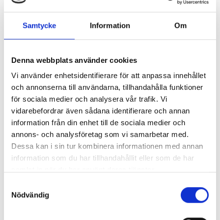
oss
eller kolla på
våra tjänster
.
Samtycke
Information
Om
Denna webbplats använder cookies
Nyhetsarkiv
Vi använder enhetsidentifierare för att anpassa innehållet
och annonserna till användarna, tillhandahålla funktioner
▼
Huvudrubrik
Publicerat
för sociala medier och analysera vår trafik. Vi
Tips för effektiv flyttstädning
2018-07-
vidarebefordrar även sådana identifierare och annan
15
information från din enhet till de sociala medier och
Vi är en flyttfirma med en miljöpolicy
2018-06-
annons- och analysföretag som vi samarbetar med.
15
Dessa kan i sin tur kombinera informationen med annan
Flytta nu i vår? – Minska stressen anlita oss
2018-04-
information som du har tillhandahållit eller som de har
för din flytt i Göteborg
25
samlat in när du har använt deras tjänster.
Ny Caddy för företagsflytt och privatflytt i
2018-02-
Göteborg
23
Samtyckesval
Ny flyttbil till vår flyttfirma i Göteborg
2018-02-
Nödvändig
23
Mycket bra omdömen på Facebook & Eniro
2018-02-