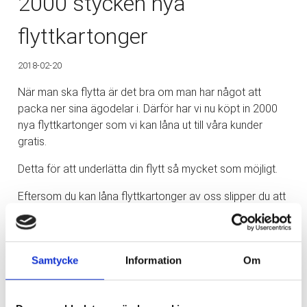
2000 stycken nya
flyttkartonger
2018-02-20
När man ska flytta är det bra om man har något att
packa ner sina ägodelar i. Därför har vi nu köpt in 2000
nya flyttkartonger som vi kan låna ut till våra kunder
gratis.
Detta för att underlätta din flytt så mycket som möjligt.
Eftersom du kan låna flyttkartonger av oss slipper du att
behöva köpa egna, leta upp i exempelvis matbutiker eller
liknande. Detta underlättar din flytt på många sätt då du
också slipper förvara eller göra dig av med
Samtycke
Information
Om
flyttkartongerna efter din flytt då vi tar hand om dem.
Har du några frågor gällande flytt eller när det kommer till
att låna flyttkartonger av oss? Tveka då inte att
kontakta