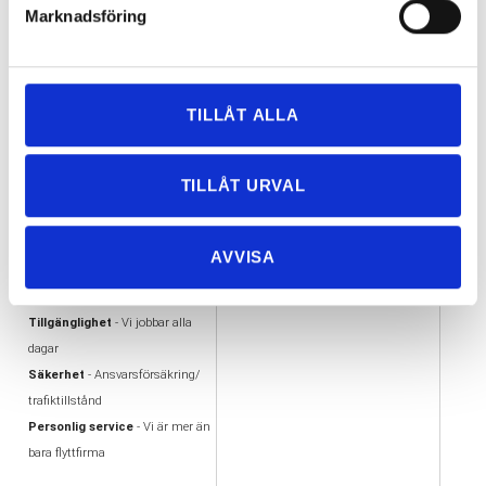
Marknadsföring
≪
<
1
2
3
4
5
6
>
≫
59 Objekt
TILLÅT ALLA
VARFÖR FLYTTA MED
VÅRA UTMÄRKELSER
TILLÅT URVAL
OSS?
AA kreditvärdiga aktiebolag
Flexibilitet
- Vi flyttar i hela
Offertas ambassadör
Göteborg
Trafiktillstånd, Nöjda kunder
AVVISA
Enkelhet - Tydlig offert &
Alandiaförsäkring
Kortbetalning
Tillgänglighet
- Vi jobbar alla
dagar
Säkerhet
- Ansvarsförsäkring/
trafiktillstånd
Personlig service
- Vi är mer än
bara flyttfirma