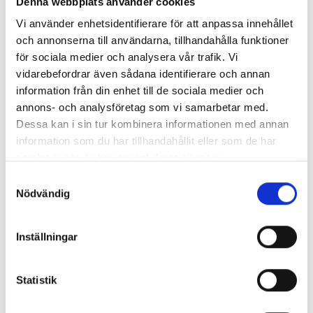
Denna webbplats använder cookies
oss
eller kolla på
våra tjänster
.
Vi använder enhetsidentifierare för att anpassa innehållet
och annonserna till användarna, tillhandahålla funktioner
för sociala medier och analysera vår trafik. Vi
vidarebefordrar även sådana identifierare och annan
Nyhetsarkiv
information från din enhet till de sociala medier och
annons- och analysföretag som vi samarbetar med.
Dessa kan i sin tur kombinera informationen med annan
▲
Huvudrubrik
Publicerat
information som du har tillhandahållit eller som de har
Anlita en seriös flyttfirma i Göteborg
2019-06-29
samlat in när du har använt deras tjänster.
Tips för en effektiv flyttpackning
2019-05-29
Bostadsmarknaden påverkar antalet flyttar
2019-04-29
Samtyckesval
Effektiv flytt med flytthjälp
2019-02-15
Nödvändig
Det här är normalt slitage
2019-01-15
Underlätta januariflytten med flytthjälp
2018-12-20
Inställningar
Så fungerar en besiktning
2018-11-15
Viktigt att göra en flyttanmälan
2018-10-15
Att tänka på vid utomlandsflytt
2018-09-14
Statistik
Fördelar med magasinering
2018-08-15