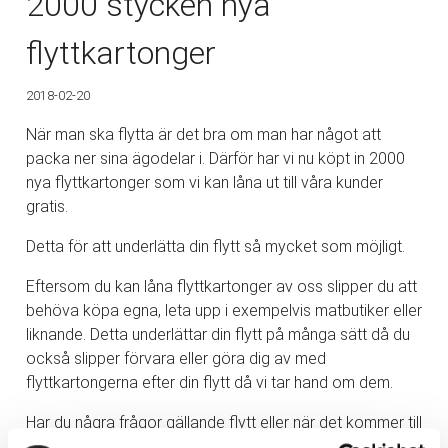
2000 stycken nya
flyttkartonger
2018-02-20
När man ska flytta är det bra om man har något att
packa ner sina ägodelar i. Därför har vi nu köpt in 2000
nya flyttkartonger som vi kan låna ut till våra kunder
gratis.
Detta för att underlätta din flytt så mycket som möjligt.
Eftersom du kan låna flyttkartonger av oss slipper du att
behöva köpa egna, leta upp i exempelvis matbutiker eller
liknande. Detta underlättar din flytt på många sätt då du
också slipper förvara eller göra dig av med
flyttkartongerna efter din flytt då vi tar hand om dem.
Har du några frågor gällande flytt eller när det kommer till
att låna flyttkartonger av oss? Tveka då inte att
kontakta