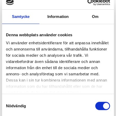
oss
eller kolla på
våra tjänster
.
Samtycke
Information
Om
Nyhetsarkiv
Denna webbplats använder cookies
Vi använder enhetsidentifierare för att anpassa innehållet
Huvudrubrik
▼
och annonserna till användarna, tillhandahålla funktioner
Publicerat
för sociala medier och analysera vår trafik. Vi
Varför välja Express Flyttning?
2024-10-
vidarebefordrar även sådana identifierare och annan
11
information från din enhet till de sociala medier och
Behöver du flytthjälp?
2024-10-
annons- och analysföretag som vi samarbetar med.
04
Dessa kan i sin tur kombinera informationen med annan
Effektivt flytt i Göteborg
2022-01-
information som du har tillhandahållit eller som de har
14
samlat in när du har använt deras tjänster.
Professionell flyttfirma i Göteborg
2021-11-
Samtyckesval
15
Nödvändig
Företagsflytt i Göteborg
2021-09-
15