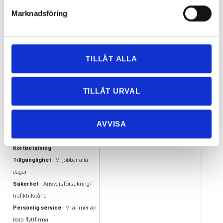
Marknadsföring
≪
<
1
2
3
4
5
6
>
≫
59 Objekt
TILLÅT ALLA
VARFÖR FLYTTA MED
VÅRA UTMÄRKELSER
TILLÅT URVAL
OSS?
AA kreditvärdiga aktiebolag
Flexibilitet
- Vi flyttar i hela
Offertas ambassadör
AVVISA
Göteborg
Trafiktillstånd, Nöjda kunder
Enkelhet - Tydlig offert &
Alandiaförsäkring
Kortbetalning
Tillgänglighet
- Vi jobbar alla
dagar
Säkerhet
- Ansvarsförsäkring/
trafiktillstånd
Personlig service
- Vi är mer än
bara flyttfirma