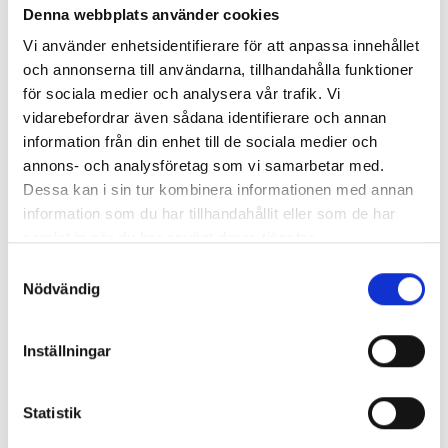
Denna webbplats använder cookies
oss
eller kolla på
våra tjänster
.
Vi använder enhetsidentifierare för att anpassa innehållet
och annonserna till användarna, tillhandahålla funktioner
för sociala medier och analysera vår trafik. Vi
vidarebefordrar även sådana identifierare och annan
Nyhetsarkiv
information från din enhet till de sociala medier och
annons- och analysföretag som vi samarbetar med.
Huvudrubrik
▲
Publicerat
Dessa kan i sin tur kombinera informationen med annan
Använd rutavdraget vid din flytt i Göteborg
2020-04-24
information som du har tillhandahållit eller som de har
Tips inför din flytt i Göteborg
2020-03-23
samlat in när du har använt deras tjänster.
Bra att boka vårens flytt i Göteborg i tid
2020-02-20
Samtyckesval
Vi hjälper dig med utomlandsflytten
2020-01-20
Nödvändig
Vi erbjuder helheten inom flytt i Göteborg
2019-12-29
Vi utför kundanpassade flyttar i Göteborg
2019-11-27
Vi utför pianoflytt och flygelflytt i
2019-10-28
Inställningar
Göteborg
Flyttar i Göteborg åt många kundgrupper
2019-09-27
Statistik
Tid att boka höstens flytt i Göteborg
2019-08-29
Underlätta företagsflytten med flytthjälp
2019-07-29