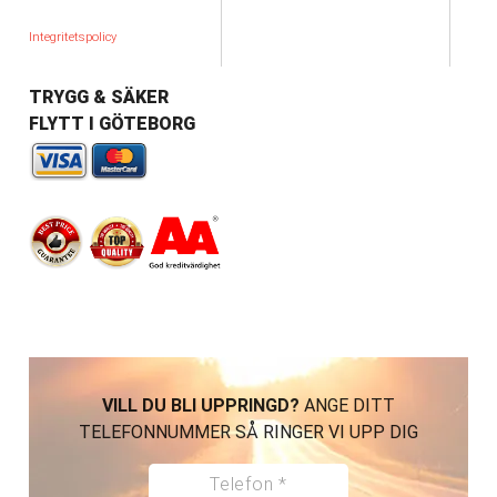
Integritetspolicy
TRYGG & SÄKER
FLYTT I GÖTEBORG
VILL DU BLI UPPRINGD?
ANGE DITT
TELEFONNUMMER SÅ RINGER VI UPP DIG