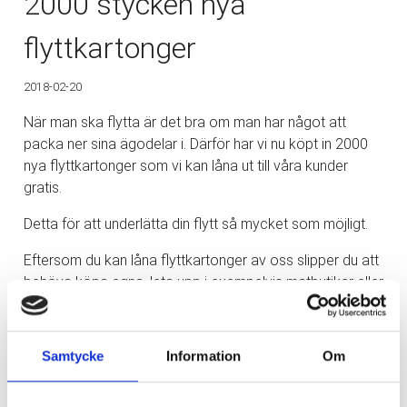
2000 stycken nya
flyttkartonger
2018-02-20
När man ska flytta är det bra om man har något att
packa ner sina ägodelar i. Därför har vi nu köpt in 2000
nya flyttkartonger som vi kan låna ut till våra kunder
gratis.
Detta för att underlätta din flytt så mycket som möjligt.
Eftersom du kan låna flyttkartonger av oss slipper du att
behöva köpa egna, leta upp i exempelvis matbutiker eller
liknande. Detta underlättar din flytt på många sätt då du
också slipper förvara eller göra dig av med
flyttkartongerna efter din flytt då vi tar hand om dem.
Samtycke
Information
Om
Har du några frågor gällande flytt eller när det kommer till
att låna flyttkartonger av oss? Tveka då inte att
kontakta