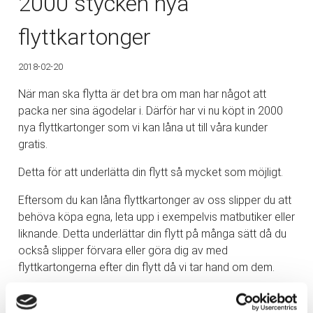
2000 stycken nya
flyttkartonger
2018-02-20
När man ska flytta är det bra om man har något att
packa ner sina ägodelar i. Därför har vi nu köpt in 2000
nya flyttkartonger som vi kan låna ut till våra kunder
gratis.
Detta för att underlätta din flytt så mycket som möjligt.
Eftersom du kan låna flyttkartonger av oss slipper du att
behöva köpa egna, leta upp i exempelvis matbutiker eller
liknande. Detta underlättar din flytt på många sätt då du
också slipper förvara eller göra dig av med
flyttkartongerna efter din flytt då vi tar hand om dem.
Har du några frågor gällande flytt eller när det kommer till
att låna flyttkartonger av oss? Tveka då inte att
kontakta