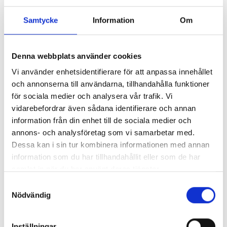
oss
eller kolla på
våra tjänster
.
Samtycke
Information
Om
Denna webbplats använder cookies
Nyhetsarkiv
Vi använder enhetsidentifierare för att anpassa innehållet
och annonserna till användarna, tillhandahålla funktioner
Huvudrubrik
▲
för sociala medier och analysera vår trafik. Vi
Publicerat
vidarebefordrar även sådana identifierare och annan
Checklistor inför flytt
2017-10-
information från din enhet till de sociala medier och
10
annons- och analysföretag som vi samarbetar med.
Vad kostar det att anlita en flyttfirma i
2017-09-
Dessa kan i sin tur kombinera informationen med annan
Göteborg?
18
information som du har tillhandahållit eller som de har
Många som ska flytta känner sig stressade.
2017-08-
samlat in när du har använt deras tjänster.
Ta hjälp av proffsen, så kan du koppla av!
31
Samtyckesval
Vi ger 20% rabatt på flyttstädning i augusti &
2017-08-
Nödvändig
september när du flyttar med oss!
04
Låt oss fixa städningen vid flytt med
2017-07-
flyttfirma i Göteborg!
26
Inställningar