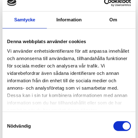
oss
eller kolla på
våra tjänster
.
Samtycke
Information
Om
Nyhetsarkiv
Denna webbplats använder cookies
Vi använder enhetsidentifierare för att anpassa innehållet
Huvudrubrik
▲
och annonserna till användarna, tillhandahålla funktioner
Publicerat
för sociala medier och analysera vår trafik. Vi
Tips för effektiv flyttstädning
2018-07-
vidarebefordrar även sådana identifierare och annan
15
information från din enhet till de sociala medier och
Vi är en flyttfirma med en miljöpolicy
2018-06-
annons- och analysföretag som vi samarbetar med.
15
Dessa kan i sin tur kombinera informationen med annan
Flytta nu i vår? – Minska stressen anlita oss
2018-04-
information som du har tillhandahållit eller som de har
för din flytt i Göteborg
25
samlat in när du har använt deras tjänster.
Ny Caddy för företagsflytt och privatflytt i
2018-02-
Samtyckesval
Göteborg
23
Nödvändig
Ny flyttbil till vår flyttfirma i Göteborg
2018-02-
23