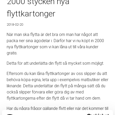
2000 stycken nya
flyttkartonger
2018-02-20
När man ska flytta är det bra om man har något att
packa ner sina ägodelar i. Därför har vi nu köpt in 2000
nya flyttkartonger som vi kan låna ut till våra kunder
gratis.
Detta för att underlätta din flytt så mycket som möjligt.
Eftersom du kan låna flyttkartonger av oss slipper du att
behöva köpa egna, leta upp i exempelvis matbutiker eller
liknande. Detta underlättar din flytt på många sätt då du
också slipper förvara eller göra dig av med
flyttkartongerna efter din flytt då vi tar hand om dem.
Har du några frågor gällande flytt eller när det kommer till
att låna flyttkartonger av oss? Tveka då inte att
kontakta