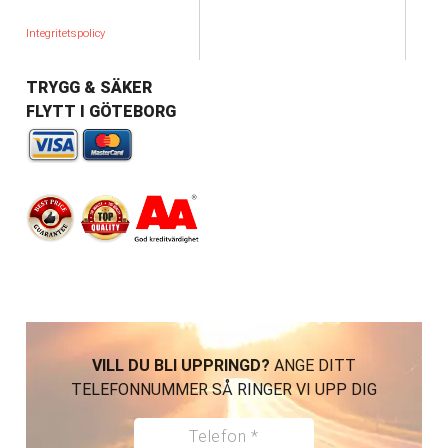
Integritetspolicy
TRYGG & SÄKER
FLYTT I GÖTEBORG
VILL DU BLI UPPRINGD?
ANGE DITT
TELEFONNUMMER SÅ RINGER VI UPP DIG