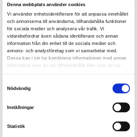
Denna webbplats använder cookies
oss
eller kolla på
våra tjänster
.
Vi använder enhetsidentifierare för att anpassa innehållet
och annonserna till användarna, tillhandahålla funktioner
för sociala medier och analysera vår trafik. Vi
vidarebefordrar även sådana identifierare och annan
Nyhetsarkiv
information från din enhet till de sociala medier och
annons- och analysföretag som vi samarbetar med.
Huvudrubrik
▼
Publicerat
Dessa kan i sin tur kombinera informationen med annan
Anlita en seriös flyttfirma i Göteborg
2019-06-29
information som du har tillhandahållit eller som de har
Tips för en effektiv flyttpackning
2019-05-29
samlat in när du har använt deras tjänster.
Bostadsmarknaden påverkar antalet
2019-04-29
Samtyckesval
flyttar
Nödvändig
Effektiv flytt med flytthjälp
2019-02-15
Det här är normalt slitage
2019-01-15
Underlätta januariflytten med flytthjälp
2018-12-20
Inställningar
Så fungerar en besiktning
2018-11-15
Viktigt att göra en flyttanmälan
2018-10-15
Statistik
Att tänka på vid utomlandsflytt
2018-09-14
Fördelar med magasinering
2018-08-15