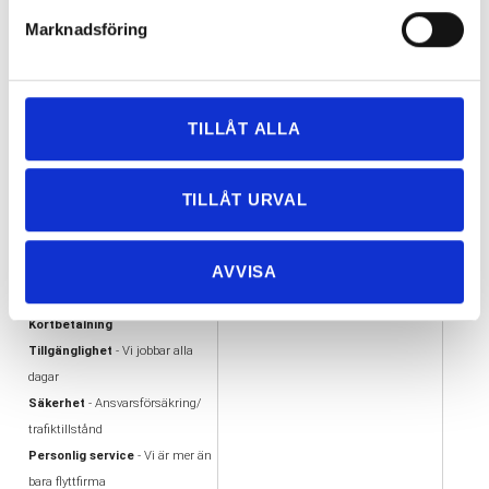
Marknadsföring
≪
<
1
2
3
4
5
6
>
≫
59 Objekt
TILLÅT ALLA
VARFÖR FLYTTA MED
VÅRA UTMÄRKELSER
TILLÅT URVAL
OSS?
AA kreditvärdiga aktiebolag
Flexibilitet
- Vi flyttar i hela
Offertas ambassadör
AVVISA
Göteborg
Trafiktillstånd, Nöjda kunder
Enkelhet - Tydlig offert &
Alandiaförsäkring
Kortbetalning
Tillgänglighet
- Vi jobbar alla
dagar
Säkerhet
- Ansvarsförsäkring/
trafiktillstånd
Personlig service
- Vi är mer än
bara flyttfirma