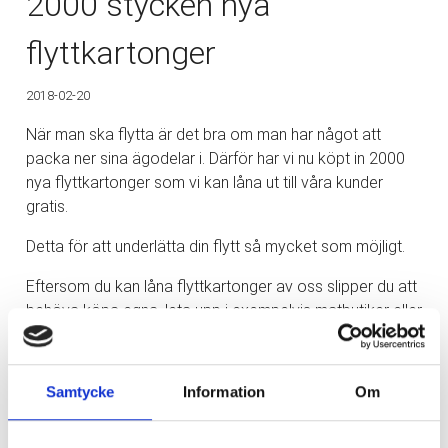
2000 stycken nya
flyttkartonger
2018-02-20
När man ska flytta är det bra om man har något att
packa ner sina ägodelar i. Därför har vi nu köpt in 2000
nya flyttkartonger som vi kan låna ut till våra kunder
gratis.
Detta för att underlätta din flytt så mycket som möjligt.
Eftersom du kan låna flyttkartonger av oss slipper du att
behöva köpa egna, leta upp i exempelvis matbutiker eller
liknande. Detta underlättar din flytt på många sätt då du
också slipper förvara eller göra dig av med
flyttkartongerna efter din flytt då vi tar hand om dem.
Samtycke
Information
Om
Har du några frågor gällande flytt eller när det kommer till
att låna flyttkartonger av oss? Tveka då inte att
kontakta