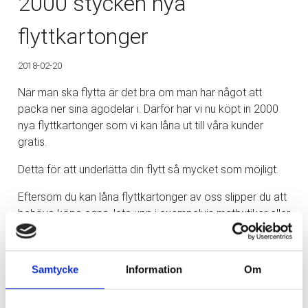
2000 stycken nya
flyttkartonger
2018-02-20
När man ska flytta är det bra om man har något att
packa ner sina ägodelar i. Därför har vi nu köpt in 2000
nya flyttkartonger som vi kan låna ut till våra kunder
gratis.
Detta för att underlätta din flytt så mycket som möjligt.
Eftersom du kan låna flyttkartonger av oss slipper du att
behöva köpa egna, leta upp i exempelvis matbutiker eller
liknande. Detta underlättar din flytt på många sätt då du
också slipper förvara eller göra dig av med
flyttkartongerna efter din flytt då vi tar hand om dem.
Samtycke
Information
Om
Har du några frågor gällande flytt eller när det kommer till
att låna flyttkartonger av oss? Tveka då inte att
kontakta