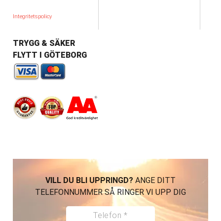
Integritetspolicy
TRYGG & SÄKER
FLYTT I GÖTEBORG
VILL DU BLI UPPRINGD?
ANGE DITT
TELEFONNUMMER SÅ RINGER VI UPP DIG