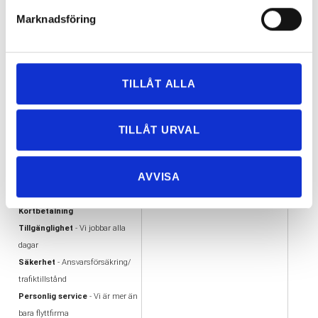
Marknadsföring
≪
<
1
2
3
4
5
6
>
≫
59 Objekt
TILLÅT ALLA
VARFÖR FLYTTA MED
VÅRA UTMÄRKELSER
TILLÅT URVAL
OSS?
AA kreditvärdiga aktiebolag
Flexibilitet
- Vi flyttar i hela
Offertas ambassadör
AVVISA
Göteborg
Trafiktillstånd, Nöjda kunder
Enkelhet - Tydlig offert &
Alandiaförsäkring
Kortbetalning
Tillgänglighet
- Vi jobbar alla
dagar
Säkerhet
- Ansvarsförsäkring/
trafiktillstånd
Personlig service
- Vi är mer än
bara flyttfirma