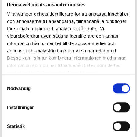
Denna webbplats använder cookies
oss
eller kolla på
våra tjänster
.
Vi använder enhetsidentifierare för att anpassa innehållet
och annonserna till användarna, tillhandahålla funktioner
för sociala medier och analysera vår trafik. Vi
vidarebefordrar även sådana identifierare och annan
Nyhetsarkiv
information från din enhet till de sociala medier och
annons- och analysföretag som vi samarbetar med.
Huvudrubrik
▼
Publicerat
Dessa kan i sin tur kombinera informationen med annan
Använd rutavdraget vid din flytt i Göteborg
2020-04-24
information som du har tillhandahållit eller som de har
Tips inför din flytt i Göteborg
2020-03-23
samlat in när du har använt deras tjänster.
Bra att boka vårens flytt i Göteborg i tid
2020-02-20
Samtyckesval
Vi hjälper dig med utomlandsflytten
2020-01-20
Nödvändig
Vi erbjuder helheten inom flytt i Göteborg
2019-12-29
Vi utför kundanpassade flyttar i Göteborg
2019-11-27
Vi utför pianoflytt och flygelflytt i
2019-10-28
Inställningar
Göteborg
Flyttar i Göteborg åt många kundgrupper
2019-09-27
Statistik
Tid att boka höstens flytt i Göteborg
2019-08-29
Underlätta företagsflytten med flytthjälp
2019-07-29