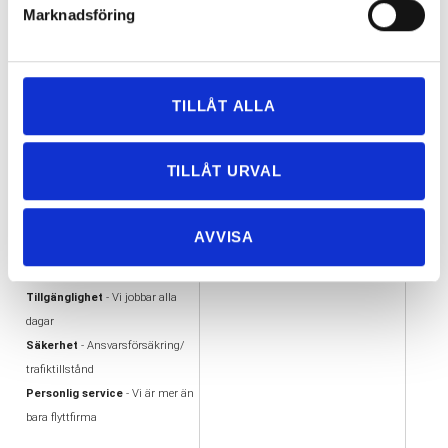
Marknadsföring
≪
<
1
2
3
4
5
6
>
≫
59 Objekt
TILLÅT ALLA
VARFÖR FLYTTA MED
VÅRA UTMÄRKELSER
TILLÅT URVAL
OSS?
AA kreditvärdiga aktiebolag
Flexibilitet
- Vi flyttar i hela
Offertas ambassadör
Göteborg
Trafiktillstånd, Nöjda kunder
AVVISA
Enkelhet - Tydlig offert &
Alandiaförsäkring
Kortbetalning
Tillgänglighet
- Vi jobbar alla
dagar
Säkerhet
- Ansvarsförsäkring/
trafiktillstånd
Personlig service
- Vi är mer än
bara flyttfirma