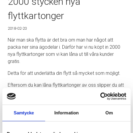
2000 stycken nya
flyttkartonger
2018-02-20
När man ska flytta är det bra om man har något att
packa ner sina ägodelar i. Därför har vi nu köpt in 2000
nya flyttkartonger som vi kan låna ut till våra kunder
gratis.
Detta för att underlätta din flytt så mycket som möjligt.
Eftersom du kan låna flyttkartonger av oss slipper du att
behöva köpa egna, leta upp i exempelvis matbutiker eller
liknande. Detta underlättar din flytt på många sätt då du
också slipper förvara eller göra dig av med
Samtycke
Information
Om
flyttkartongerna efter din flytt då vi tar hand om dem.
Har du några frågor gällande flytt eller när det kommer till
att låna flyttkartonger av oss? Tveka då inte att
kontakta