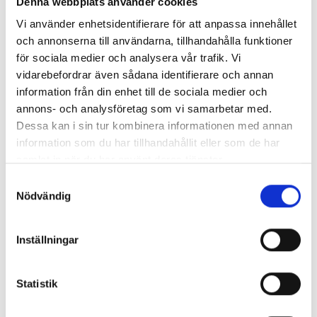
Denna webbplats använder cookies
oss
eller kolla på
våra tjänster
.
Vi använder enhetsidentifierare för att anpassa innehållet
och annonserna till användarna, tillhandahålla funktioner
för sociala medier och analysera vår trafik. Vi
vidarebefordrar även sådana identifierare och annan
Nyhetsarkiv
information från din enhet till de sociala medier och
annons- och analysföretag som vi samarbetar med.
Dessa kan i sin tur kombinera informationen med annan
Huvudrubrik
Publicerat
information som du har tillhandahållit eller som de har
Använd rutavdraget vid din flytt i Göteborg
2020-04-24
samlat in när du har använt deras tjänster.
Tips inför din flytt i Göteborg
2020-03-23
Bra att boka vårens flytt i Göteborg i tid
2020-02-20
Samtyckesval
Vi hjälper dig med utomlandsflytten
2020-01-20
Nödvändig
Vi erbjuder helheten inom flytt i Göteborg
2019-12-29
Vi utför kundanpassade flyttar i Göteborg
2019-11-27
Inställningar
Vi utför pianoflytt och flygelflytt i Göteborg
2019-10-28
Flyttar i Göteborg åt många kundgrupper
2019-09-27
Tid att boka höstens flytt i Göteborg
2019-08-29
Statistik
Underlätta företagsflytten med flytthjälp
2019-07-29