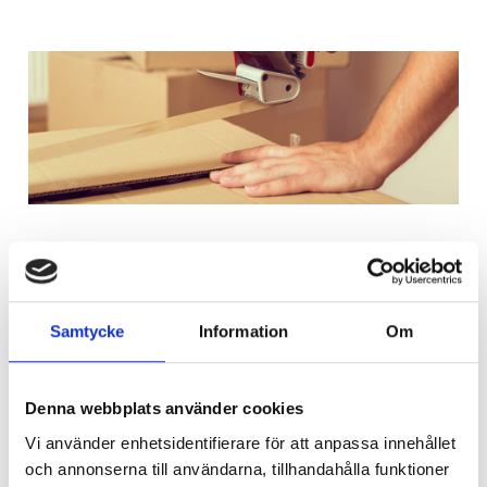
Vilka är era bästa flyttips?
Samtycke
Information
Om
Vi har satt ihop ett par viktiga punkter till er som har en
flytt på gång!
Denna webbplats använder cookies
Var ute i god tid
Sortera och släng
Vi använder enhetsidentifierare för att anpassa innehållet
Ha rejäla flyttlådor
och annonserna till användarna, tillhandahålla funktioner