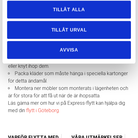
kartongen till kuddar, kläder m.m.
TILLÅT ALLA
Större skåp måste tömmas, då även låsta dörrar kan
gå upp vid transport på ”fel” ledd.
Lådor i byråer kan packas med oömma lätta saker.
TILLÅT URVAL
Tejpa ihop gardinstänger och andra liknande föremål
med varandra, eller använda ännu hellre plastfilm så att
AVVISA
det inte blir tejprester kvar.
Rulla ihop mattor, madrasser och liknande och tejpa
eller knyt ihop dem.
Packa kläder som måste hänga i speciella kartonger
för detta ändamål.
Montera ner möbler som monterats i lägenheten och
är för stora för att få ut när de är ihopsatta.
Läs gärna mer om hur vi på Express-flytt kan hjälpa dig
med din
flytt i Göteborg
.
VARFÖR FLYTTA MED
VÅRA UTMÄRKELSER