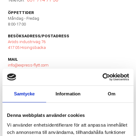
ÖPPETTIDER
Måndag - Fredag
8:00-17:00
BESÖKSADRESS/POSTADRESS
Aröds industriväg 76
417 05 Hisingsbacka
MAIL
info@express-flytt.com
BESÖK OSS
Samtycke
Information
Om
★ ★ ★ ★ ★
"Stort tack till alla på flyttfirman ExpressFlytt Göteborg för
Denna webbplats använder cookies
väl utfört arbete och trevligt bemötande"
Vi använder enhetsidentifierare för att anpassa innehållet
och annonserna till användarna, tillhandahålla funktioner
ANNA JOHANSSON