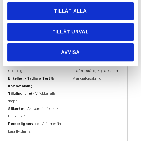
Slå gärna en signal så berättar vi mer
TILLÅT ALLA
och svarar på dina konkreta frågor.
TILLÅT URVAL
VARFÖR FLYTTA MED
VÅRA UTMÄRKELSER
AVVISA
OSS?
AA kreditvärdiga aktiebolag
Flexibilitet
- Vi flyttar i hela
Offertas ambassadör
Göteborg
Trafiktillstånd, Nöjda kunder
Enkelhet - Tydlig offert &
Alandiaförsäkring
Kortbetalning
Tillgänglighet
- Vi jobbar alla
dagar
Säkerhet
- Ansvarsförsäkring/
trafiktillstånd
Personlig service
- Vi är mer än
bara flyttfirma