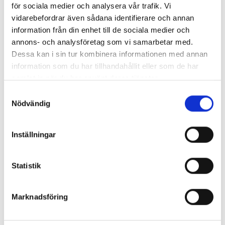
för sociala medier och analysera vår trafik. Vi
Fler referenser >
vidarebefordrar även sådana identifierare och annan
information från din enhet till de sociala medier och
annons- och analysföretag som vi samarbetar med.
Dessa kan i sin tur kombinera informationen med annan
information som du har tillhandahållit eller som de har
samlat in när du har använt deras tjänster.
Samtyckesval
Nödvändig
Vanliga frågor för din flytt
Inställningar
i Göteborg
Statistik
I denna sektion har vi samlat några
Marknadsföring
vanliga frågor vi ofta får om flyttning i
Göteborg. Läs och se tips och förslag.