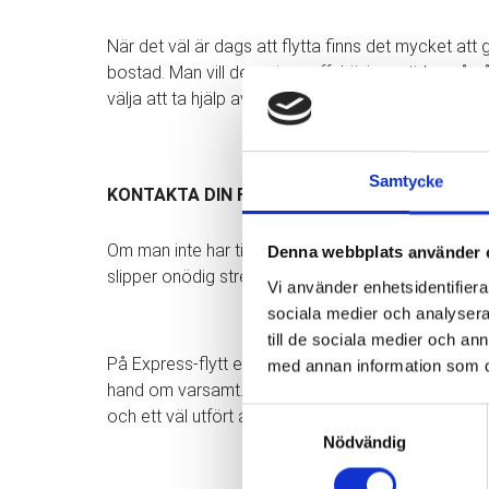
När det väl är dags att flytta finns det mycket att
bostad. Man vill dessutom effektivisera tiden på nå
välja att ta hjälp av professionella flyttarbetare för
Samtycke
KONTAKTA DIN FLYTTFIRMA I GÖTEBORG
Om man inte har tid att utföra flytten själv så är 
Denna webbplats använder 
slipper onödig stress som vanligtvis förekommer vi
Vi använder enhetsidentifierar
sociala medier och analysera 
till de sociala medier och a
På Express-flytt erbjuder vi även försäkring till al
med annan information som du 
hand om varsamt. Vi på Express-flytt är en flyttfir
och ett väl utfört arbete.
Samtyckesval
Nödvändig