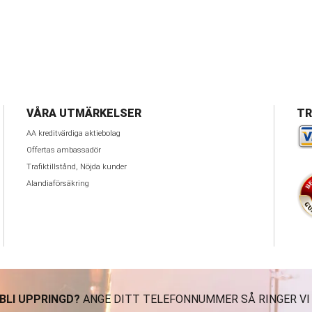
VÅRA UTMÄRKELSER
TR
AA kreditvärdiga aktiebolag
Offertas ambassadör
Trafiktillstånd, Nöjda kunder
Alandiaförsäkring
 BLI UPPRINGD?
ANGE DITT TELEFONNUMMER SÅ RINGER VI