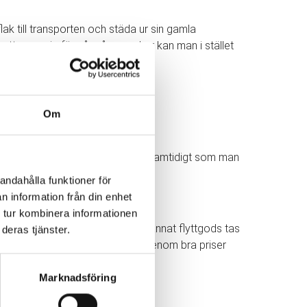
ak till transporten och städa ur sin gamla
r att oroa sig för så många saker kan man i stället
Om
 får mer tid över till andra saker samtidigt som man
andahålla funktioner för
n information från din enhet
 tur kombinera informationen
 alla deras möbler, inredning och annat flyttgods tas
deras tjänster.
ltid att sträva mot nöjda kunder genom bra priser
Marknadsföring