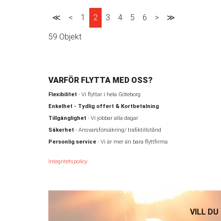
≪
<
1
2
3
4
5
6
>
≫
59 Objekt
VARFÖR FLYTTA MED OSS?
Flexibilitet
- Vi flyttar i hela Göteborg
Enkelhet - Tydlig offert & Kortbetalning
Tillgänglighet
- Vi jobbar alla dagar
Säkerhet
- Ansvarsförsäkring/ trafiktillstånd
Personlig service
- Vi är mer än bara flyttfirma
Integritetspolicy
VILL DU