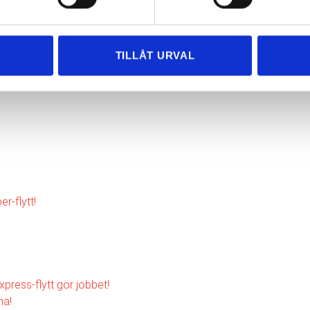
ringar kring din flytt. Vi hjälper dig gärna och ser till att du får
TILLÅT URVAL
r-flytt!
xpress-flytt gör jobbet!
na!