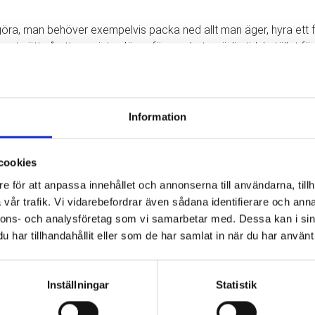
 göra, man behöver exempelvis packa ned allt man äger, hyra ett fl
got sätt så att man inte slösar för mycket onödig tid. I stället fö
 att sköta hela flytten.
Information
det mer gynnsamt att ta kontakt med en flyttfirma. Dels för att man
cookies
d en flytt.
e för att anpassa innehållet och annonserna till användarna, tillh
vår trafik. Vi vidarebefordrar även sådana identifierare och anna
nnons- och analysföretag som vi samarbetar med. Dessa kan i sin
la våra kunder för att de ska kunna känna sig trygga och lugna att
har tillhandahållit eller som de har samlat in när du har använt 
ma i Göteborg som gör det enkelt för dig att flytta. Vårt mål är al
Inställningar
Statistik