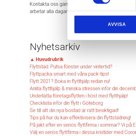
Kontakta oss gärna om du har några frågor eller funde
arbetar alla dagar i veckan.
AVVISA
Nyhetsarkiv
▲
Huvudrubrik
Flyttstäd: Putsa fönster under vintertid?
Flyttpacka smart med våra pack-tips!
Flytt 2021? Boka in flytthjälp redan nu!
Anlita flytthjälp & minska stressen inför din decembe
Underlätta företagsflytten i höst med flytthjälp!
Checklista inför din flytt i Göteborg
Se till att din nya bostad är rätt besiktigad!
Tips på hur du kan effektivisera din flyttstädning!
På jakt efter en seriös flyttfirma i sommar? Vi på E
Välj en seriös flyttfirma i dessa kristider med Coro