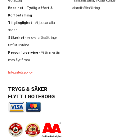
Göteborg
Trafiktillstånd, Nöjda kunder
Enkelhet - Tydlig offert &
Alandiaförsäkring
Kortbetalning
Tillgänglighet
- Vi jobbar alla
dagar
Säkerhet
- Ansvarsförsäkring/
trafiktillstånd
Personlig service
- Vi är mer än
bara flyttfirma
Integritetspolicy
TRYGG & SÄKER
FLYTT I GÖTEBORG