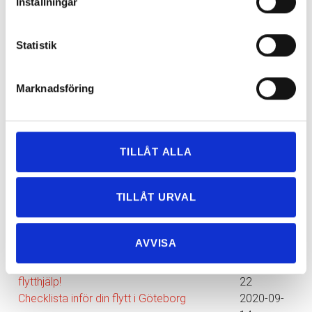
Inställningar
Statistik
Nyhetsarkiv
Marknadsföring
Huvudrubrik
▲
Publicerat
Flyttstäd: Putsa fönster under vintertid?
2021-02-
15
TILLÅT ALLA
Flyttpacka smart med våra pack-tips!
2021-01-
12
TILLÅT URVAL
Flytt 2021? Boka in flytthjälp redan nu!
2020-12-
15
Anlita flytthjälp & minska stressen inför din
2020-11-
AVVISA
december-flytt!
19
Underlätta företagsflytten i höst med
2020-10-
flytthjälp!
22
Checklista inför din flytt i Göteborg
2020-09-