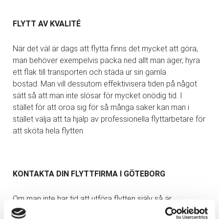
FLYTT AV KVALITÉ
När det väl är dags att flytta finns det mycket att göra,
man behöver exempelvis packa ned allt man äger, hyra
ett flak till transporten och städa ur sin gamla
bostad. Man vill dessutom effektivisera tiden på något
sätt så att man inte slösar för mycket onödig tid. I
stället för att oroa sig för så många saker kan man i
stället välja att ta hjälp av professionella flyttarbetare för
att sköta hela flytten.
KONTAKTA DIN FLYTTFIRMA I GÖTEBORG
Om man inte har tid att utföra flytten själv så är
det mer gynnsamt att ta kontakt med en flyttfirma. Dels