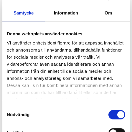
för att man får mer tid över till andra saker samtidigt som
man slipper onödig stress som vanligtvis
Samtycke
Information
Om
förekommer vid en flytt.
Denna webbplats använder cookies
På Express-flytt erbjuder vi även försäkring till alla våra
Vi använder enhetsidentifierare för att anpassa innehållet
kunder för att de ska kunna känna sig trygga
och annonserna till användarna, tillhandahålla funktioner
och lugna att alla deras möbler, inredning och annat
för sociala medier och analysera vår trafik. Vi
flyttgods tas hand om varsamt. Vi på Express-flytt är en
vidarebefordrar även sådana identifierare och annan
flyttfirma i Göteborg som gör det enkelt för dig att flytta.
information från din enhet till de sociala medier och
Vårt mål är alltid att sträva mot nöjda kunder genom bra
annons- och analysföretag som vi samarbetar med.
priser och ett väl utfört arbete.
Dessa kan i sin tur kombinera informationen med annan
information som du har tillhandahållit eller som de har
samlat in när du har använt deras tjänster.
Kontakta oss gärna om du har några frågor
Samtyckesval
eller funderingar kring din flytt. Vi hjälper dig gärna och
Nödvändig
ser till att du får ett kostnadsförslag. Vi flyttar i hela
Göteborg och arbetar alla dagar i veckan.