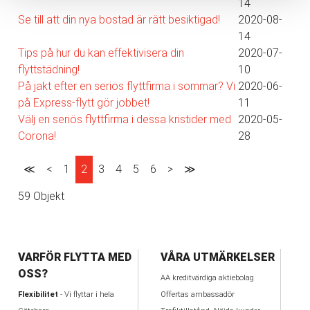
14
Se till att din nya bostad är rätt besiktigad!
2020-08-
14
Tips på hur du kan effektivisera din
2020-07-
flyttstädning!
10
På jakt efter en seriös flyttfirma i sommar? Vi
2020-06-
på Express-flytt gör jobbet!
11
Välj en seriös flyttfirma i dessa kristider med
2020-05-
Corona!
28
≪
<
1
2
3
4
5
6
>
≫
59 Objekt
VARFÖR FLYTTA MED
VÅRA UTMÄRKELSER
OSS?
AA kreditvärdiga aktiebolag
Flexibilitet
- Vi flyttar i hela
Offertas ambassadör