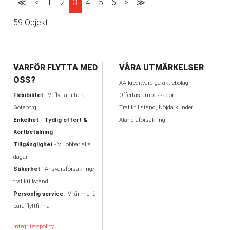
≪
<
1
2
3
4
5
6
>
≫
59 Objekt
VARFÖR FLYTTA MED
VÅRA UTMÄRKELSER
OSS?
AA kreditvärdiga aktiebolag
Flexibilitet
- Vi flyttar i hela
Offertas ambassadör
Göteborg
Trafiktillstånd, Nöjda kunder
Enkelhet - Tydlig offert &
Alandiaförsäkring
Kortbetalning
Tillgänglighet
- Vi jobbar alla
dagar
Säkerhet
- Ansvarsförsäkring/
trafiktillstånd
Personlig service
- Vi är mer än
bara flyttfirma
Integritetspolicy