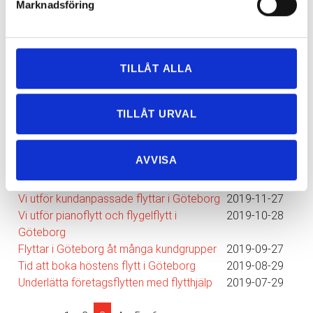
Marknadsföring
Nyhetsarkiv
TILLÅT ALLA
Huvudrubrik
▼
Publicerat
TILLÅT URVAL
Använd rutavdraget vid din flytt i Göteborg
2020-04-24
Tips inför din flytt i Göteborg
2020-03-23
Bra att boka vårens flytt i Göteborg i tid
2020-02-20
AVVISA
Vi hjälper dig med utomlandsflytten
2020-01-20
Vi erbjuder helheten inom flytt i Göteborg
2019-12-29
Vi utför kundanpassade flyttar i Göteborg
2019-11-27
Vi utför pianoflytt och flygelflytt i
2019-10-28
Göteborg
Flyttar i Göteborg åt många kundgrupper
2019-09-27
Tid att boka höstens flytt i Göteborg
2019-08-29
Underlätta företagsflytten med flytthjälp
2019-07-29