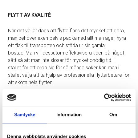
FLYTT AV KVALITÉ
När det väl är dags att flytta finns det mycket att göra,
man behöver exempelvis packa ned allt man äger, hyra
ett flak till transporten och städa ur sin gamla
bostad. Man vill dessutom effektivisera tiden på något
sätt så att man inte slösar för mycket onödig tid. I
stället för att oroa sig för så många saker kan man i
stället välja att ta hjälp av professionella flyttarbetare för
att sköta hela flytten.
KONTAKTA DIN FLYTTFIRMA I GÖTEBORG
Samtycke
Information
Om
Om man inte har tid att utföra flytten själv så är
det mer gynnsamt att ta kontakt med en flyttfirma. Dels
Denna webbplats använder cookies