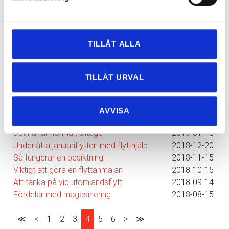
TILLÅT ALLA
Nyhetsarkiv
Huvudrubrik
Publicerat
TILLÅT URVAL
Anlita en seriös flyttfirma i Göteborg
2019-06-29
Tips för en effektiv flyttpackning
2019-05-29
Bostadsmarknaden påverkar antalet flyttar
2019-04-29
AVVISA
Effektiv flytt med flytthjälp
2019-02-15
Det här är normalt slitage
2019-01-15
Underlätta januariflytten med flytthjälp
2018-12-20
Så fungerar en besiktning
2018-11-15
Viktigt att göra en flyttanmälan
2018-10-15
Att tänka på vid utomlandsflytt
2018-09-14
Fördelar med magasinering
2018-08-15
≪
<
1
2
3
4
5
6
>
≫