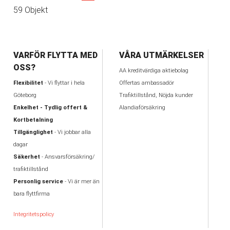
59 Objekt
VARFÖR FLYTTA MED
VÅRA UTMÄRKELSER
OSS?
AA kreditvärdiga aktiebolag
Flexibilitet
- Vi flyttar i hela
Offertas ambassadör
Göteborg
Trafiktillstånd, Nöjda kunder
Enkelhet - Tydlig offert &
Alandiaförsäkring
Kortbetalning
Tillgänglighet
- Vi jobbar alla
dagar
Säkerhet
- Ansvarsförsäkring/
trafiktillstånd
Personlig service
- Vi är mer än
bara flyttfirma
Integritetspolicy