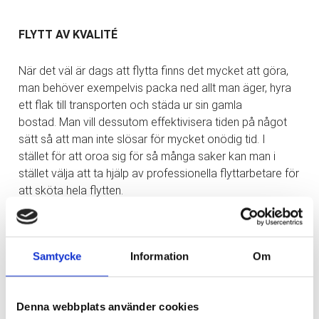
FLYTT AV KVALITÉ
När det väl är dags att flytta finns det mycket att göra,
man behöver exempelvis packa ned allt man äger, hyra
ett flak till transporten och städa ur sin gamla
bostad. Man vill dessutom effektivisera tiden på något
sätt så att man inte slösar för mycket onödig tid. I
stället för att oroa sig för så många saker kan man i
stället välja att ta hjälp av professionella flyttarbetare för
att sköta hela flytten.
KONTAKTA DIN FLYTTFIRMA I GÖTEBORG
Samtycke
Information
Om
Om man inte har tid att utföra flytten själv så är
det mer gynnsamt att ta kontakt med en flyttfirma. Dels
Denna webbplats använder cookies