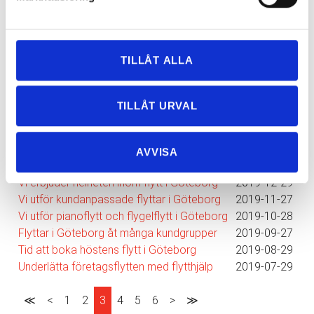
TILLÅT ALLA
Nyhetsarkiv
Huvudrubrik
Publicerat
TILLÅT URVAL
Använd rutavdraget vid din flytt i Göteborg
2020-04-24
Tips inför din flytt i Göteborg
2020-03-23
Bra att boka vårens flytt i Göteborg i tid
2020-02-20
AVVISA
Vi hjälper dig med utomlandsflytten
2020-01-20
Vi erbjuder helheten inom flytt i Göteborg
2019-12-29
Vi utför kundanpassade flyttar i Göteborg
2019-11-27
Vi utför pianoflytt och flygelflytt i Göteborg
2019-10-28
Flyttar i Göteborg åt många kundgrupper
2019-09-27
Tid att boka höstens flytt i Göteborg
2019-08-29
Underlätta företagsflytten med flytthjälp
2019-07-29
≪
<
1
2
3
4
5
6
>
≫