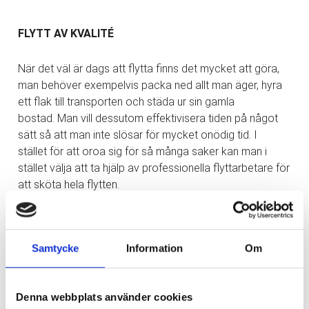
FLYTT AV KVALITÉ
När det väl är dags att flytta finns det mycket att göra,
man behöver exempelvis packa ned allt man äger, hyra
ett flak till transporten och städa ur sin gamla
bostad. Man vill dessutom effektivisera tiden på något
sätt så att man inte slösar för mycket onödig tid. I
stället för att oroa sig för så många saker kan man i
stället välja att ta hjälp av professionella flyttarbetare för
att sköta hela flytten.
KONTAKTA DIN FLYTTFIRMA I GÖTEBORG
Samtycke
Information
Om
Om man inte har tid att utföra flytten själv så är
det mer gynnsamt att ta kontakt med en flyttfirma. Dels
Denna webbplats använder cookies