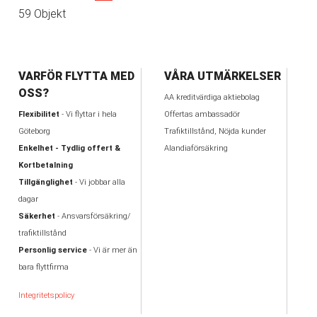
59 Objekt
VARFÖR FLYTTA MED
VÅRA UTMÄRKELSER
OSS?
AA kreditvärdiga aktiebolag
Flexibilitet
- Vi flyttar i hela
Offertas ambassadör
Göteborg
Trafiktillstånd, Nöjda kunder
Enkelhet - Tydlig offert &
Alandiaförsäkring
Kortbetalning
Tillgänglighet
- Vi jobbar alla
dagar
Säkerhet
- Ansvarsförsäkring/
trafiktillstånd
Personlig service
- Vi är mer än
bara flyttfirma
Integritetspolicy