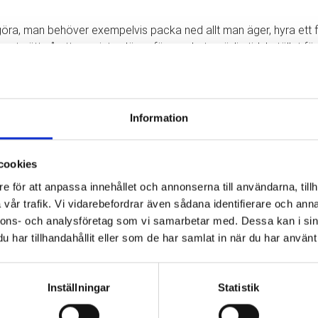
 göra, man behöver exempelvis packa ned allt man äger, hyra ett fl
got sätt så att man inte slösar för mycket onödig tid. I stället fö
 att sköta hela flytten.
Information
det mer gynnsamt att ta kontakt med en flyttfirma. Dels för att man
cookies
d en flytt.
e för att anpassa innehållet och annonserna till användarna, tillh
vår trafik. Vi vidarebefordrar även sådana identifierare och anna
nnons- och analysföretag som vi samarbetar med. Dessa kan i sin
la våra kunder för att de ska kunna känna sig trygga och lugna att
har tillhandahållit eller som de har samlat in när du har använt 
ma i Göteborg som gör det enkelt för dig att flytta. Vårt mål är al
Inställningar
Statistik