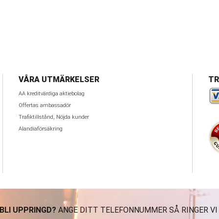
VÅRA UTMÄRKELSER
TR
AA kreditvärdiga aktiebolag
Offertas ambassadör
Trafiktillstånd, Nöjda kunder
Alandiaförsäkring
 BLI UPPRINGD?
ANGE DITT TELEFONNUMMER SÅ RINGER VI