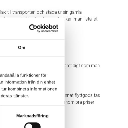
ak till transporten och städa ur sin gamla
r att oroa sig för så många saker kan man i stället
Om
 får mer tid över till andra saker samtidigt som man
andahålla funktioner för
n information från din enhet
 tur kombinera informationen
 alla deras möbler, inredning och annat flyttgods tas
deras tjänster.
ltid att sträva mot nöjda kunder genom bra priser
Marknadsföring