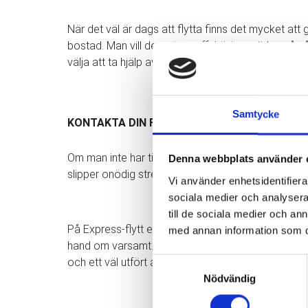
När det väl är dags att flytta finns det mycket att
bostad. Man vill dessutom effektivisera tiden på nå
välja att ta hjälp av professionella flyttarbetare för
Samtycke
KONTAKTA DIN FLYTTFIRMA I GÖTEBORG
Om man inte har tid att utföra flytten själv så är 
Denna webbplats använder 
slipper onödig stress som vanligtvis förekommer vi
Vi använder enhetsidentifierar
sociala medier och analysera 
till de sociala medier och a
På Express-flytt erbjuder vi även försäkring till al
med annan information som du 
hand om varsamt. Vi på Express-flytt är en flyttfir
och ett väl utfört arbete.
Samtyckesval
Nödvändig