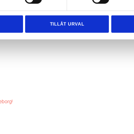
ringar kring din flytt. Vi hjälper dig gärna och ser till att du får
TILLÅT URVAL
eborg!