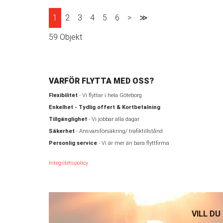
1
2
3
4
5
6
>
≫
59 Objekt
VARFÖR FLYTTA MED OSS?
Flexibilitet
- Vi flyttar i hela Göteborg
Enkelhet - Tydlig offert & Kortbetalning
Tillgänglighet
- Vi jobbar alla dagar
Säkerhet
- Ansvarsförsäkring/ trafiktillstånd
Personlig service
- Vi är mer än bara flyttfirma
Integritetspolicy
VILL DU