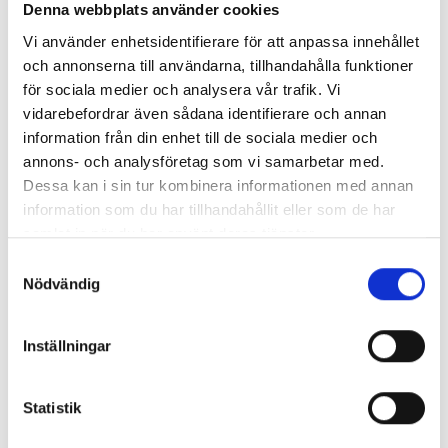
exempelvis vara att privat personer vill flytta till ett nytt
Denna webbplats använder cookies
hem eller att ett företag flyttar till en ny lokal. Oavsett
Vi använder enhetsidentifierare för att anpassa innehållet
vad så finns vi till för att effektivisera flytten för dig.
och annonserna till användarna, tillhandahålla funktioner
för sociala medier och analysera vår trafik. Vi
FÅ HJÄLP AV EN PROFESSIONELL FLYTTFIRMA I
vidarebefordrar även sådana identifierare och annan
GÖTEBORG
information från din enhet till de sociala medier och
Kontakta oss gärna om du har några frågor eller för att
annons- och analysföretag som vi samarbetar med.
veta mer kring våra försäkringar, tillstånd och annat
Dessa kan i sin tur kombinera informationen med annan
som berör flytten.
information som du har tillhandahållit eller som de har
samlat in när du har använt deras tjänster.
Vi ser fram emot att hjälpa dig!
Samtyckesval
Nödvändig
Inställningar
Nyhetsarkiv
Huvudrubrik
Publicerat
Statistik
Varför välja Express Flyttning?
2024-10-