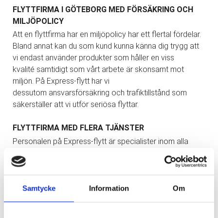
FLYTTFIRMA I GÖTEBORG MED FÖRSÄKRING OCH
MILJÖPOLICY
Att en flyttfirma har en miljöpolicy har ett flertal fördelar.
Bland annat kan du som kund kunna känna dig trygg att
vi endast använder produkter som håller en viss
kvalité samtidigt som vårt arbete är skonsamt mot
miljön. På Express-flytt har vi
dessutom ansvarsförsäkring och trafiktillstånd som
säkerställer att vi utför seriösa flyttar.
FLYTTFIRMA MED FLERA TJÄNSTER
Personalen på Express-flytt är specialister inom alla
former av flyttar och tillhörande tjänster, och för oss är
det viktigt att erbjuda en god personlig
service. Vi erbjuder även tjänster för dig som vill flytta
längre än inom Göteborg, exempelvis till en annan stad
Samtycke
Information
Om
eller till och med till ett annat land. På Express-flytt har vi
både privatpersoner och företag som kund. Det kan