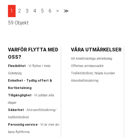
1
2
3
4
5
6
>
≫
59 Objekt
VARFÖR FLYTTA MED
VÅRA UTMÄRKELSER
OSS?
AA kreditvärdiga aktiebolag
Flexibilitet
- Vi flyttar i hela
Offertas ambassadör
Göteborg
Trafiktillstånd, Nöjda kunder
Enkelhet - Tydlig offert &
Alandiaförsäkring
Kortbetalning
Tillgänglighet
- Vi jobbar alla
dagar
Säkerhet
- Ansvarsförsäkring/
trafiktillstånd
Personlig service
- Vi är mer än
bara flyttfirma