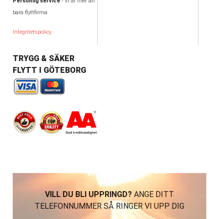
Personlig service
- Vi är mer än
bara flyttfirma
Integritetspolicy
TRYGG & SÄKER
FLYTT I GÖTEBORG
VILL DU BLI UPPRINGD?
ANGE DITT
TELEFONNUMMER SÅ RINGER VI UPP DIG