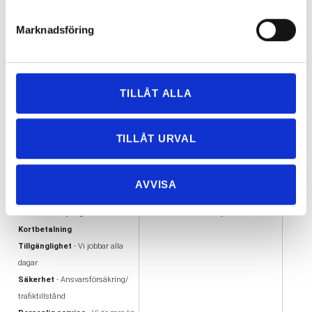
Rutavdrag med flyttfirma i Göteborg!
2017-03-
01
Marknadsföring
≪
<
1
2
3
4
5
6
59 Objekt
TILLÅT ALLA
TILLÅT URVAL
VARFÖR FLYTTA MED
VÅRA UTMÄRKELSER
OSS?
AA kreditvärdiga aktiebolag
Flexibilitet
- Vi flyttar i hela
Offertas ambassadör
AVVISA
Göteborg
Trafiktillstånd, Nöjda kunder
Enkelhet - Tydlig offert &
Alandiaförsäkring
Kortbetalning
Tillgänglighet
- Vi jobbar alla
dagar
Säkerhet
- Ansvarsförsäkring/
trafiktillstånd