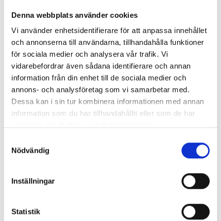
Nyhetsarkiv
Denna webbplats använder cookies
▼
Huvudrubrik
Publicerat
Vi använder enhetsidentifierare för att anpassa innehållet
Checklistor inför flytt
2017-10-
och annonserna till användarna, tillhandahålla funktioner
10
för sociala medier och analysera vår trafik. Vi
Vad kostar det att anlita en flyttfirma i
2017-09-
vidarebefordrar även sådana identifierare och annan
Göteborg?
18
information från din enhet till de sociala medier och
Många som ska flytta känner sig stressade.
2017-08-
annons- och analysföretag som vi samarbetar med.
Ta hjälp av proffsen, så kan du koppla av!
31
Dessa kan i sin tur kombinera informationen med annan
Vi ger 20% rabatt på flyttstädning i augusti &
2017-08-
information som du har tillhandahållit eller som de har
september när du flyttar med oss!
04
samlat in när du har använt deras tjänster.
Låt oss fixa städningen vid flytt med
2017-07-
flyttfirma i Göteborg!
26
Samtyckesval
Nödvändig
EXPRESSFLYTT Flyttfirma Göteborg - Vi
2017-05-
utökar vårt erbjudande!
09
Fler och fler väljer oss för sin flytt i Göteborg!
2017-03-
Inställningar
28
Ska du flytta nu i vår? – Låt oss fixa din flytt i
2017-03-
Göteborg
08
Statistik