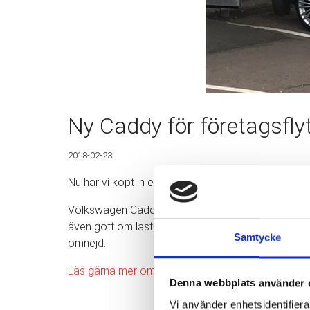
Ny Caddy för företagsflyt
2018-02-23
Nu har vi köpt in en ny VW Caddy för företag och p
Volkswagen Caddy är en av Sverige mest köpta transp
även gott om lastutrymme vilket är passande i vår br
Samtycke
omnejd.
Läs gärna mer om våra tjänster inom flyttstädning
Denna webbplats använder 
Vi använder enhetsidentifierar