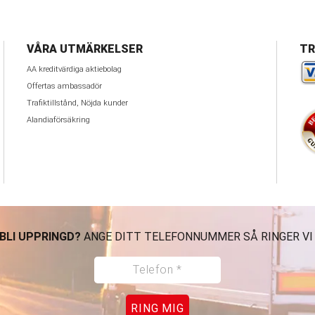
VÅRA UTMÄRKELSER
TR
AA kreditvärdiga aktiebolag
Offertas ambassadör
Trafiktillstånd, Nöjda kunder
Alandiaförsäkring
 BLI UPPRINGD?
ANGE DITT TELEFONNUMMER SÅ RINGER VI
RING MIG