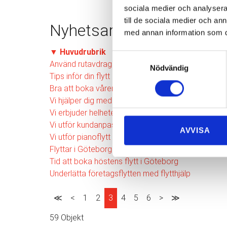
sociala medier och analysera 
till de sociala medier och a
Nyhetsarkiv
med annan information som du 
▼
Huvudrubrik
Samtyckesval
Använd rutavdraget vid din flytt i Göteborg
Nödvändig
Tips inför din flytt i Göteborg
Bra att boka vårens flytt i Göteborg i tid
Vi hjälper dig med utomlandsflytten
Vi erbjuder helheten inom flytt i Göteborg
Vi utför kundanpassade flyttar i Göteborg
AVVISA
Vi utför pianoflytt och flygelflytt i Göteborg
Flyttar i Göteborg åt många kundgrupper
Tid att boka höstens flytt i Göteborg
Underlätta företagsflytten med flytthjälp
≪
<
1
2
3
4
5
6
>
≫
59 Objekt