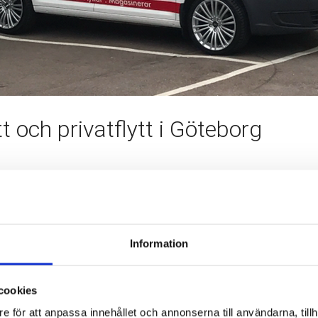
t och privatflytt i Göteborg
rivat besiktning.
ortbilar, därför är vi glada att vi kunnat lägga till denna bland 
ansch. Allt för att underlätta när vi hjälper våra kunder att flytt
Information
ar
cookies
e för att anpassa innehållet och annonserna till användarna, tillh