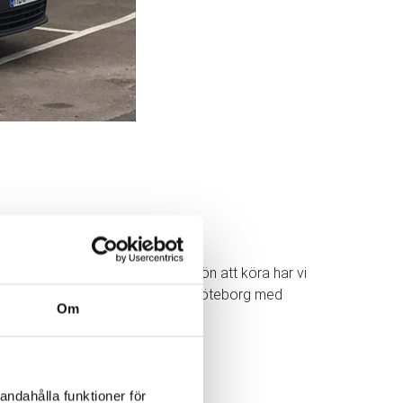
våra bilar. Förutom att den är skön att köra har vi
a, flyttstäda eller flyttpackning i Göteborg med
Om
andahålla funktioner för