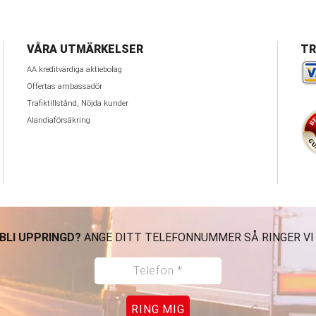
VÅRA UTMÄRKELSER
TR
AA kreditvärdiga aktiebolag
Offertas ambassadör
Trafiktillstånd, Nöjda kunder
Alandiaförsäkring
 BLI UPPRINGD?
ANGE DITT TELEFONNUMMER SÅ RINGER VI
RING MIG