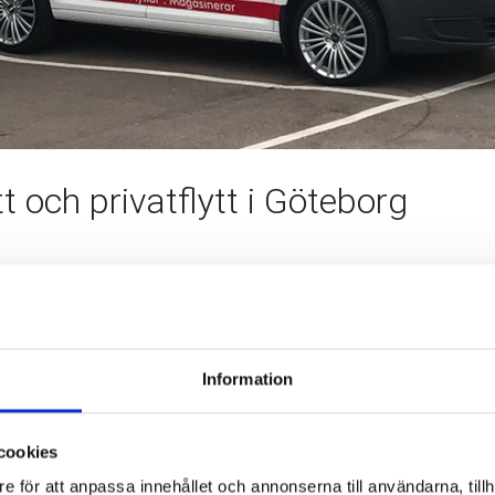
t och privatflytt i Göteborg
rivat besiktning.
ortbilar, därför är vi glada att vi kunnat lägga till denna bland 
ansch. Allt för att underlätta när vi hjälper våra kunder att flytt
Information
ar
cookies
e för att anpassa innehållet och annonserna till användarna, tillh