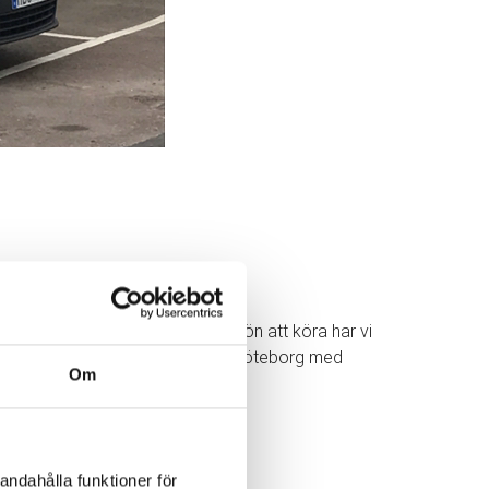
våra bilar. Förutom att den är skön att köra har vi
a, flyttstäda eller flyttpackning i Göteborg med
Om
andahålla funktioner för