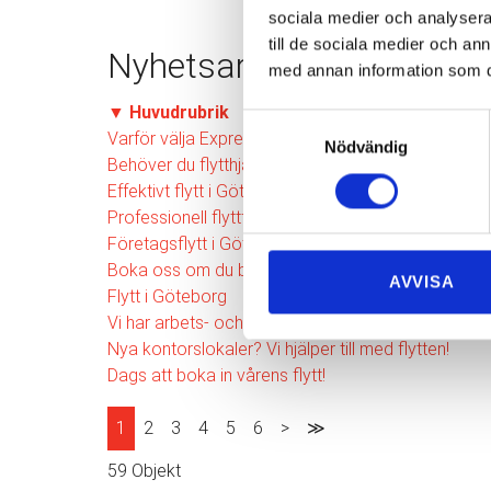
sociala medier och analysera 
till de sociala medier och a
Nyhetsarkiv
med annan information som du 
▼
Huvudrubrik
Samtyckesval
Varför välja Express Flyttning?
Nödvändig
Behöver du flytthjälp?
Effektivt flytt i Göteborg
Professionell flyttfirma i Göteborg
Företagsflytt i Göteborg
Boka oss om du behöver hjälp med flyttstäd i Göt
AVVISA
Flytt i Göteborg
Vi har arbets- och miljöpolicy!
Nya kontorslokaler? Vi hjälper till med flytten!
Dags att boka in vårens flytt!
1
2
3
4
5
6
>
≫
59 Objekt