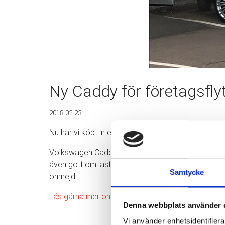
Ny Caddy för företagsflyt
2018-02-23
Nu har vi köpt in en ny VW Caddy för företag och p
Volkswagen Caddy är en av Sverige mest köpta transp
även gott om lastutrymme vilket är passande i vår br
Samtycke
omnejd.
Läs gärna mer om våra tjänster inom flyttstädning
Denna webbplats använder 
Vi använder enhetsidentifierar