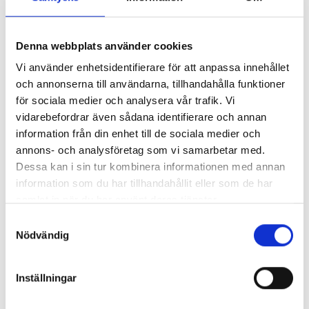
Nyhetsarkiv
Huvudrubrik
▼
Denna webbplats använder cookies
Publicerat
Tips för effektiv flyttstädning
2018-07-
Vi använder enhetsidentifierare för att anpassa innehållet
15
och annonserna till användarna, tillhandahålla funktioner
Vi är en flyttfirma med en miljöpolicy
2018-06-
för sociala medier och analysera vår trafik. Vi
15
vidarebefordrar även sådana identifierare och annan
Flytta nu i vår? – Minska stressen anlita oss
2018-04-
information från din enhet till de sociala medier och
för din flytt i Göteborg
25
annons- och analysföretag som vi samarbetar med.
Ny Caddy för företagsflytt och privatflytt i
2018-02-
Dessa kan i sin tur kombinera informationen med annan
Göteborg
23
information som du har tillhandahållit eller som de har
Ny flyttbil till vår flyttfirma i Göteborg
2018-02-
samlat in när du har använt deras tjänster.
23
Samtyckesval
Mycket bra omdömen på Facebook & Eniro
2018-02-
Nödvändig
20
2000 stycken nya flyttkartonger
2018-02-
Inställningar
20
Att tänka på när du letar bostad och söker
2017-11-