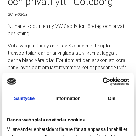
och privatflytt i Göteborg
2018-02-23
Nu har vi köpt in en ny VW Caddy för företag och privat
besiktning.
Volkswagen Caddy är en av Sverige mest köpta
transportbilar, därför är vi glada att vi kunnat lägga till
denna bland våra bilar. Förutom att den är skön att köra
har vi även gott om lastutrymme vilket är passande i vår
bransch. Allt för att underlätta när vi hjälper våra kunder
att flytta, flyttstäda eller flyttpackning i Göteborg med
omnejd.
Samtycke
Information
Om
Läs gärna mer om våra tjänster inom flyttstädningar
Denna webbplats använder cookies
Vi använder enhetsidentifierare för att anpassa innehållet