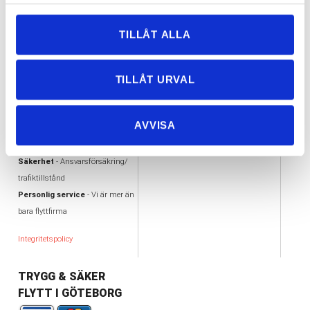
VARFÖR FLYTTA MED
VÅRA UTMÄRKELSER
TILLÅT ALLA
OSS?
AA kreditvärdiga aktiebolag
Flexibilitet
- Vi flyttar i hela
Offertas ambassadör
TILLÅT URVAL
Göteborg
Trafiktillstånd, Nöjda kunder
Enkelhet - Tydlig offert &
Alandiaförsäkring
Kortbetalning
AVVISA
Tillgänglighet
- Vi jobbar alla
dagar
Säkerhet
- Ansvarsförsäkring/
trafiktillstånd
Personlig service
- Vi är mer än
bara flyttfirma
Integritetspolicy
TRYGG & SÄKER
FLYTT I GÖTEBORG