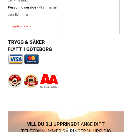
trafiktillstånd
Personlig service
- Vi är mer än
bara flyttfirma
Integritetspolicy
TRYGG & SÄKER
FLYTT I GÖTEBORG
VILL DU BLI UPPRINGD?
ANGE DITT
TELEFONNUMMER SÅ RINGER VI UPP DIG