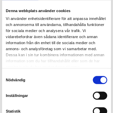
Nyhetsarkiv
Denna webbplats använder cookies
Huvudrubrik
▼
Publicerat
Vi använder enhetsidentifierare för att anpassa innehållet
Checklistor inför flytt
2017-10-
och annonserna till användarna, tillhandahålla funktioner
10
för sociala medier och analysera vår trafik. Vi
Vad kostar det att anlita en flyttfirma i
2017-09-
vidarebefordrar även sådana identifierare och annan
Göteborg?
18
information från din enhet till de sociala medier och
Många som ska flytta känner sig stressade.
2017-08-
annons- och analysföretag som vi samarbetar med.
Ta hjälp av proffsen, så kan du koppla av!
31
Dessa kan i sin tur kombinera informationen med annan
Vi ger 20% rabatt på flyttstädning i augusti &
2017-08-
information som du har tillhandahållit eller som de har
september när du flyttar med oss!
04
samlat in när du har använt deras tjänster.
Låt oss fixa städningen vid flytt med
2017-07-
Samtyckesval
flyttfirma i Göteborg!
26
Nödvändig
EXPRESSFLYTT Flyttfirma Göteborg - Vi
2017-05-
utökar vårt erbjudande!
09
Inställningar
Fler och fler väljer oss för sin flytt i Göteborg!
2017-03-
28
Ska du flytta nu i vår? – Låt oss fixa din flytt i
2017-03-
Statistik