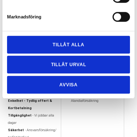
Göteborg
08
Rutavdrag med flyttfirma i Göteborg!
2017-03-
01
Marknadsföring
≪
<
1
2
3
4
5
6
59 Objekt
TILLÅT ALLA
TILLÅT URVAL
VARFÖR FLYTTA MED
VÅRA UTMÄRKELSER
OSS?
AA kreditvärdiga aktiebolag
AVVISA
Flexibilitet
- Vi flyttar i hela
Offertas ambassadör
Göteborg
Trafiktillstånd, Nöjda kunder
Enkelhet - Tydlig offert &
Alandiaförsäkring
Kortbetalning
Tillgänglighet
- Vi jobbar alla
dagar
Säkerhet
- Ansvarsförsäkring/