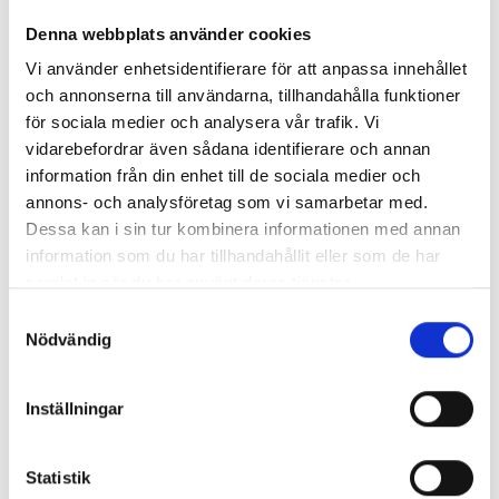
Nyhetsarkiv
Denna webbplats använder cookies
Huvudrubrik
Publicerat
Vi använder enhetsidentifierare för att anpassa innehållet
Checklistor inför flytt
2017-10-
och annonserna till användarna, tillhandahålla funktioner
10
för sociala medier och analysera vår trafik. Vi
Vad kostar det att anlita en flyttfirma i
2017-09-
vidarebefordrar även sådana identifierare och annan
Göteborg?
18
information från din enhet till de sociala medier och
Många som ska flytta känner sig stressade.
2017-08-
annons- och analysföretag som vi samarbetar med.
Ta hjälp av proffsen, så kan du koppla av!
31
Dessa kan i sin tur kombinera informationen med annan
Vi ger 20% rabatt på flyttstädning i augusti &
2017-08-
information som du har tillhandahållit eller som de har
september när du flyttar med oss!
04
samlat in när du har använt deras tjänster.
Låt oss fixa städningen vid flytt med
2017-07-
flyttfirma i Göteborg!
26
Samtyckesval
Nödvändig
EXPRESSFLYTT Flyttfirma Göteborg - Vi
2017-05-
utökar vårt erbjudande!
09
Fler och fler väljer oss för sin flytt i Göteborg!
2017-03-
Inställningar
28
Ska du flytta nu i vår? – Låt oss fixa din flytt i
2017-03-
Göteborg
08
Statistik