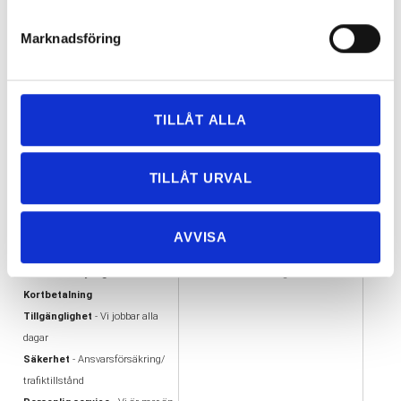
Rutavdrag med flyttfirma i Göteborg!
2017-03-
01
Marknadsföring
≪
<
1
2
3
4
5
6
59 Objekt
TILLÅT ALLA
TILLÅT URVAL
VARFÖR FLYTTA MED
VÅRA UTMÄRKELSER
OSS?
AA kreditvärdiga aktiebolag
Flexibilitet
- Vi flyttar i hela
Offertas ambassadör
AVVISA
Göteborg
Trafiktillstånd, Nöjda kunder
Enkelhet - Tydlig offert &
Alandiaförsäkring
Kortbetalning
Tillgänglighet
- Vi jobbar alla
dagar
Säkerhet
- Ansvarsförsäkring/
trafiktillstånd