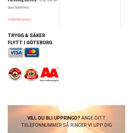
Personlig service
- Vi är mer än
bara flyttfirma
Integritetspolicy
TRYGG & SÄKER
FLYTT I GÖTEBORG
VILL DU BLI UPPRINGD?
ANGE DITT
TELEFONNUMMER SÅ RINGER VI UPP DIG