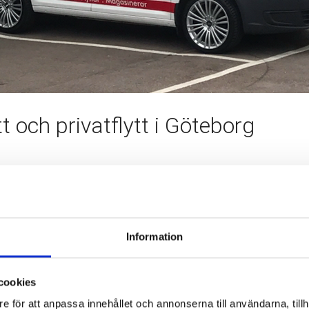
t och privatflytt i Göteborg
rivat besiktning.
ortbilar, därför är vi glada att vi kunnat lägga till denna bland 
ansch. Allt för att underlätta när vi hjälper våra kunder att flytt
Information
ar
cookies
e för att anpassa innehållet och annonserna till användarna, tillh