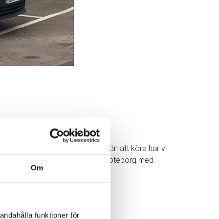
våra bilar. Förutom att den är skön att köra har vi
a, flyttstäda eller flyttpackning i Göteborg med
Om
andahålla funktioner för