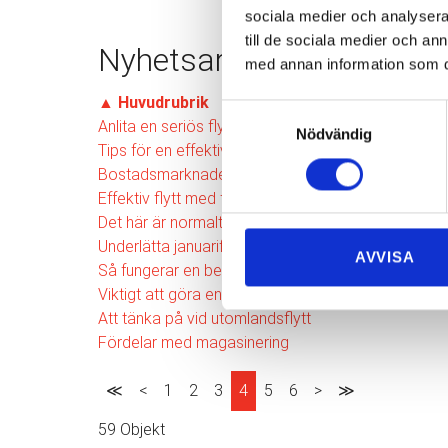
sociala medier och analysera 
till de sociala medier och a
Nyhetsarkiv
med annan information som du 
▲
Huvudrubrik
Samtyckesval
Anlita en seriös flyttfirma i Göteborg
Nödvändig
Tips för en effektiv flyttpackning
Bostadsmarknaden påverkar antalet flyttar
Effektiv flytt med flytthjälp
Det här är normalt slitage
Underlätta januariflytten med flytthjälp
AVVISA
Så fungerar en besiktning
Viktigt att göra en flyttanmälan
Att tänka på vid utomlandsflytt
Fördelar med magasinering
≪
<
1
2
3
4
5
6
>
≫
59 Objekt