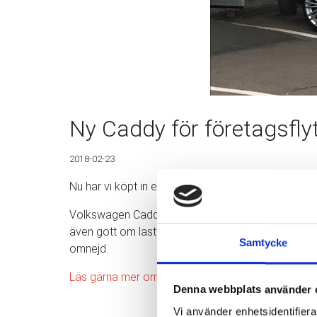
Ny Caddy för företagsflyt
2018-02-23
Nu har vi köpt in en ny VW Caddy för företag och p
Volkswagen Caddy är en av Sverige mest köpta transp
även gott om lastutrymme vilket är passande i vår br
Samtycke
omnejd.
Läs gärna mer om våra tjänster inom flyttstädning
Denna webbplats använder 
Vi använder enhetsidentifierar