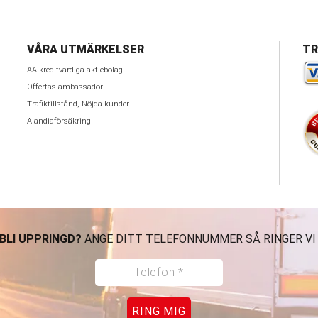
VÅRA UTMÄRKELSER
TR
AA kreditvärdiga aktiebolag
Offertas ambassadör
Trafiktillstånd, Nöjda kunder
Alandiaförsäkring
 BLI UPPRINGD?
ANGE DITT TELEFONNUMMER SÅ RINGER VI
RING MIG