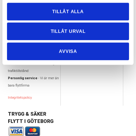
VARFÖR FLYTTA MED
VÅRA UTMÄRKELSER
OSS?
TILLÅT ALLA
AA kreditvärdiga aktiebolag
Flexibilitet
- Vi flyttar i hela
Offertas ambassadör
Göteborg
Trafiktillstånd, Nöjda kunder
TILLÅT URVAL
Enkelhet - Tydlig offert &
Alandiaförsäkring
Kortbetalning
Tillgänglighet
- Vi jobbar alla
AVVISA
dagar
Säkerhet
- Ansvarsförsäkring/
trafiktillstånd
Personlig service
- Vi är mer än
bara flyttfirma
Integritetspolicy
TRYGG & SÄKER
FLYTT I GÖTEBORG