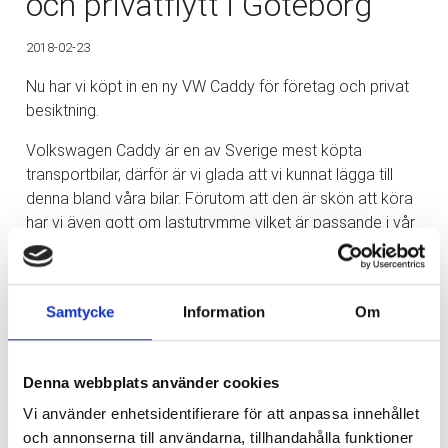
och privatflytt i Göteborg
2018-02-23
Nu har vi köpt in en ny VW Caddy för företag och privat
besiktning.
Volkswagen Caddy är en av Sverige mest köpta
transportbilar, därför är vi glada att vi kunnat lägga till
denna bland våra bilar. Förutom att den är skön att köra
har vi även gott om lastutrymme vilket är passande i vår
bransch. Allt för att underlätta när vi hjälper våra kunder
att flytta, flyttstäda eller flyttpackning i Göteborg med
omnejd.
Samtycke
Information
Om
Läs gärna mer om våra tjänster inom flyttstädningar
Denna webbplats använder cookies
Vi använder enhetsidentifierare för att anpassa innehållet
och annonserna till användarna, tillhandahålla funktioner