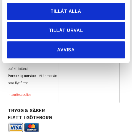
VARFÖR FLYTTA MED
VÅRA UTMÄRKELSER
OSS?
TILLÅT ALLA
AA kreditvärdiga aktiebolag
Flexibilitet
- Vi flyttar i hela
Offertas ambassadör
Göteborg
Trafiktillstånd, Nöjda kunder
TILLÅT URVAL
Enkelhet - Tydlig offert &
Alandiaförsäkring
Kortbetalning
Tillgänglighet
- Vi jobbar alla
AVVISA
dagar
Säkerhet
- Ansvarsförsäkring/
trafiktillstånd
Personlig service
- Vi är mer än
bara flyttfirma
Integritetspolicy
TRYGG & SÄKER
FLYTT I GÖTEBORG