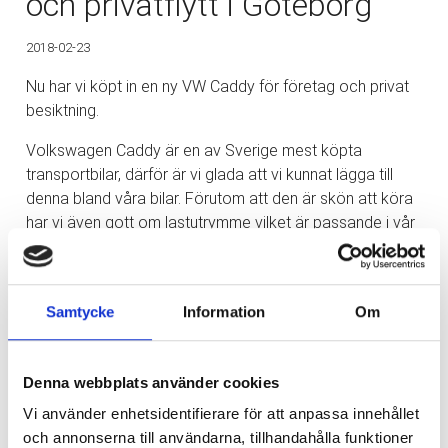
och privatflytt i Göteborg
2018-02-23
Nu har vi köpt in en ny VW Caddy för företag och privat
besiktning.
Volkswagen Caddy är en av Sverige mest köpta
transportbilar, därför är vi glada att vi kunnat lägga till
denna bland våra bilar. Förutom att den är skön att köra
har vi även gott om lastutrymme vilket är passande i vår
bransch. Allt för att underlätta när vi hjälper våra kunder
att flytta, flyttstäda eller flyttpackning i Göteborg med
omnejd.
Samtycke
Information
Om
Läs gärna mer om våra tjänster inom flyttstädningar
Denna webbplats använder cookies
Vi använder enhetsidentifierare för att anpassa innehållet
och annonserna till användarna, tillhandahålla funktioner