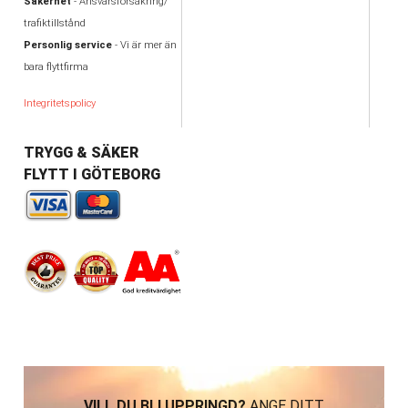
Säkerhet
- Ansvarsförsäkring/
trafiktillstånd
Personlig service
- Vi är mer än
bara flyttfirma
Integritetspolicy
TRYGG & SÄKER
FLYTT I GÖTEBORG
VILL DU BLI UPPRINGD?
ANGE DITT