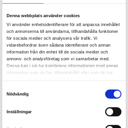
Nyhetsarkiv
▼
Huvudrubrik
Publicerat
Denna webbplats använder cookies
Flyttstäd: Putsa fönster under vintertid?
2021-02-
Vi använder enhetsidentifierare för att anpassa innehållet
15
och annonserna till användarna, tillhandahålla funktioner
Flyttpacka smart med våra pack-tips!
2021-01-
för sociala medier och analysera vår trafik. Vi
12
vidarebefordrar även sådana identifierare och annan
Flytt 2021? Boka in flytthjälp redan nu!
2020-12-
information från din enhet till de sociala medier och
15
annons- och analysföretag som vi samarbetar med.
Anlita flytthjälp & minska stressen inför din
2020-11-
Dessa kan i sin tur kombinera informationen med annan
december-flytt!
19
information som du har tillhandahållit eller som de har
Underlätta företagsflytten i höst med
2020-10-
samlat in när du har använt deras tjänster.
flytthjälp!
22
Checklista inför din flytt i Göteborg
2020-09-
Samtyckesval
Nödvändig
14
Se till att din nya bostad är rätt besiktigad!
2020-08-
14
Inställningar
Tips på hur du kan effektivisera din
2020-07-
flyttstädning!
10