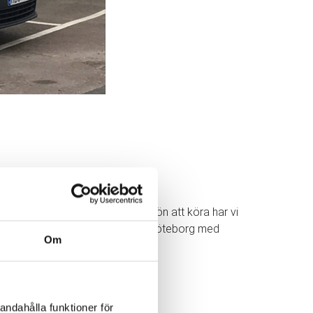
våra bilar. Förutom att den är skön att köra har vi
a, flyttstäda eller flyttpackning i Göteborg med
Om
andahålla funktioner för