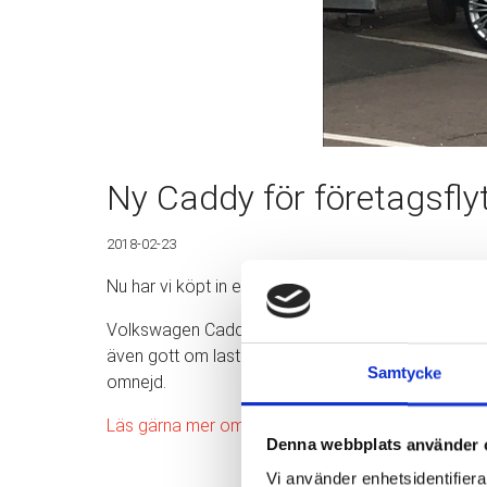
Ny Caddy för företagsflyt
2018-02-23
Nu har vi köpt in en ny VW Caddy för företag och p
Volkswagen Caddy är en av Sverige mest köpta transp
även gott om lastutrymme vilket är passande i vår br
Samtycke
omnejd.
Läs gärna mer om våra tjänster inom flyttstädning
Denna webbplats använder 
Vi använder enhetsidentifierar