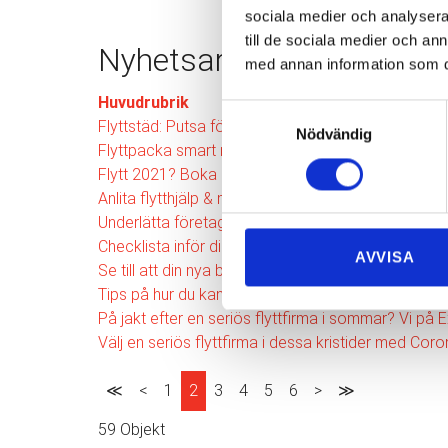
sociala medier och analysera 
till de sociala medier och a
Nyhetsarkiv
med annan information som du 
Huvudrubrik
Samtyckesval
Flyttstäd: Putsa fönster under vintertid?
Nödvändig
Flyttpacka smart med våra pack-tips!
Flytt 2021? Boka in flytthjälp redan nu!
Anlita flytthjälp & minska stressen inför din decembe
Underlätta företagsflytten i höst med flytthjälp!
Checklista inför din flytt i Göteborg
AVVISA
Se till att din nya bostad är rätt besiktigad!
Tips på hur du kan effektivisera din flyttstädning!
På jakt efter en seriös flyttfirma i sommar? Vi på E
Välj en seriös flyttfirma i dessa kristider med Coro
≪
<
1
2
3
4
5
6
>
≫
59 Objekt