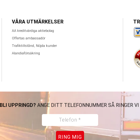
VÅRA UTMÄRKELSER
TR
AA kreditvärdiga aktiebolag
Offertas ambassadör
Trafiktillstånd, Nöjda kunder
Alandiaförsäkring
 BLI UPPRINGD?
ANGE DITT TELEFONNUMMER SÅ RINGER VI
RING MIG