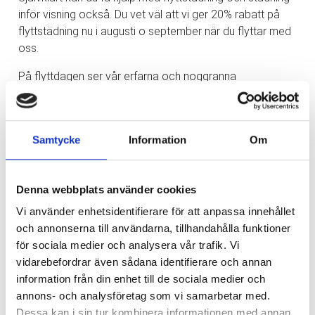
inför visning också. Du vet väl att vi ger 20% rabatt på
flyttstädning nu i augusti o september när du flyttar med
oss.
På flyttdagen ser vår erfarna och noggranna
flyttpersonal till att dina saker kommer till din nya adress.
Antingen är du hemma och släpper in oss eller så lämnar
du din nyckel till oss i förväg.
Samtycke
Information
Om
Vårt mål är nöjda kunder både genom bra priser och ett
väl utfört arbete!
Vi erbjuder våra flyttjänster i hela Göteborgsregionen, ta
Denna webbplats använder cookies
en kontakt redan idag.
Vi använder enhetsidentifierare för att anpassa innehållet
och annonserna till användarna, tillhandahålla funktioner
för sociala medier och analysera vår trafik. Vi
vidarebefordrar även sådana identifierare och annan
information från din enhet till de sociala medier och
Nyhetsarkiv
annons- och analysföretag som vi samarbetar med.
Dessa kan i sin tur kombinera informationen med annan