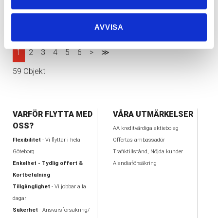
20
Dags att boka in vårens flytt!
2021-03-
AVVISA
10
1
2
3
4
5
6
>
≫
59 Objekt
VARFÖR FLYTTA MED
VÅRA UTMÄRKELSER
OSS?
AA kreditvärdiga aktiebolag
Flexibilitet
- Vi flyttar i hela
Offertas ambassadör
Göteborg
Trafiktillstånd, Nöjda kunder
Enkelhet - Tydlig offert &
Alandiaförsäkring
Kortbetalning
Tillgänglighet
- Vi jobbar alla
dagar
Säkerhet
- Ansvarsförsäkring/