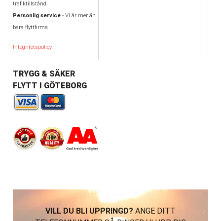
trafiktillstånd
Personlig service
- Vi är mer än
bara flyttfirma
Integritetspolicy
TRYGG & SÄKER
FLYTT I GÖTEBORG
VILL DU BLI UPPRINGD?
ANGE DITT