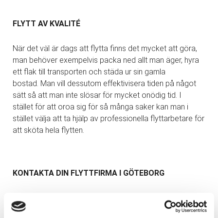
FLYTT AV KVALITÉ
När det väl är dags att flytta finns det mycket att göra,
man behöver exempelvis packa ned allt man äger, hyra
ett flak till transporten och städa ur sin gamla
bostad. Man vill dessutom effektivisera tiden på något
sätt så att man inte slösar för mycket onödig tid. I
stället för att oroa sig för så många saker kan man i
stället välja att ta hjälp av professionella flyttarbetare för
att sköta hela flytten.
KONTAKTA DIN FLYTTFIRMA I GÖTEBORG
Om man inte har tid att utföra flytten själv så är
det mer gynnsamt att ta kontakt med en flyttfirma. Dels