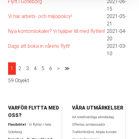
Flytt i Göteborg
2021-06-
15
Vi har arbets- och miljöpolicy!
2021-05-
21
Nya kontorslokaler? Vi hjälper till med flytten!
2021-04-
20
Dags att boka in vårens flytt!
2021-03-
10
1
2
3
4
5
6
>
≫
59 Objekt
VARFÖR FLYTTA MED
VÅRA UTMÄRKELSER
OSS?
AA kreditvärdiga aktiebolag
Flexibilitet
- Vi flyttar i hela
Offertas ambassadör
Göteborg
Trafiktillstånd, Nöjda kunder