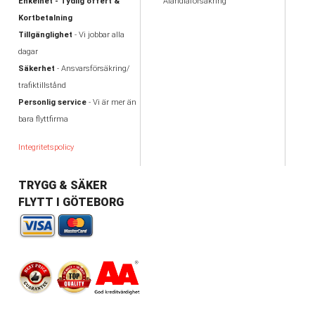
Enkelhet - Tydlig offert &
Alandiaförsäkring
Kortbetalning
Tillgänglighet
- Vi jobbar alla
dagar
Säkerhet
- Ansvarsförsäkring/
trafiktillstånd
Personlig service
- Vi är mer än
bara flyttfirma
Integritetspolicy
TRYGG & SÄKER
FLYTT I GÖTEBORG