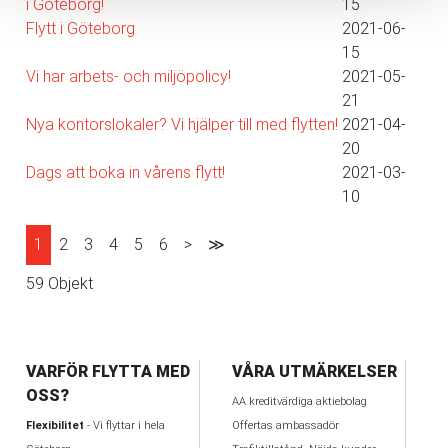
i Göteborg!
15
Flytt i Göteborg
2021-06-
15
Vi har arbets- och miljöpolicy!
2021-05-
21
Nya kontorslokaler? Vi hjälper till med flytten!
2021-04-
20
Dags att boka in vårens flytt!
2021-03-
10
1
2
3
4
5
6
>
≫
59 Objekt
VARFÖR FLYTTA MED
VÅRA UTMÄRKELSER
OSS?
AA kreditvärdiga aktiebolag
Flexibilitet
- Vi flyttar i hela
Offertas ambassadör