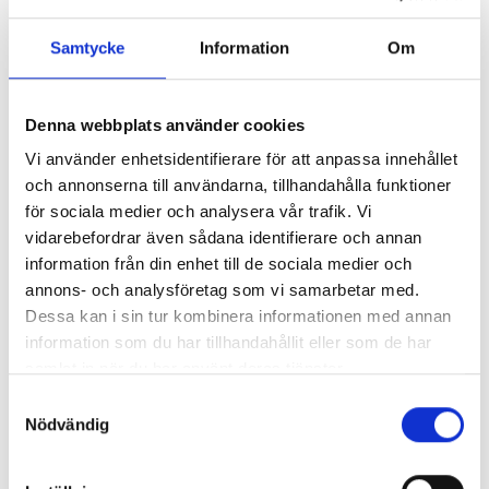
för att man får mer tid över till andra saker samtidigt som
man slipper onödig stress som vanligtvis
Samtycke
Information
Om
förekommer vid en flytt.
Denna webbplats använder cookies
På Express-flytt erbjuder vi även försäkring till alla våra
Vi använder enhetsidentifierare för att anpassa innehållet
kunder för att de ska kunna känna sig trygga
och annonserna till användarna, tillhandahålla funktioner
och lugna att alla deras möbler, inredning och annat
för sociala medier och analysera vår trafik. Vi
flyttgods tas hand om varsamt. Vi på Express-flytt är en
vidarebefordrar även sådana identifierare och annan
flyttfirma i Göteborg som gör det enkelt för dig att flytta.
information från din enhet till de sociala medier och
Vårt mål är alltid att sträva mot nöjda kunder genom bra
annons- och analysföretag som vi samarbetar med.
priser och ett väl utfört arbete.
Dessa kan i sin tur kombinera informationen med annan
information som du har tillhandahållit eller som de har
samlat in när du har använt deras tjänster.
Kontakta oss gärna om du har några frågor
Samtyckesval
eller funderingar kring din flytt. Vi hjälper dig gärna och
Nödvändig
ser till att du får ett kostnadsförslag. Vi flyttar i hela
Göteborg och arbetar alla dagar i veckan.