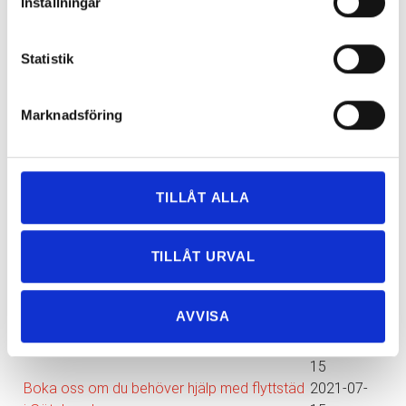
Inställningar
Statistik
Nyhetsarkiv
Marknadsföring
Huvudrubrik
▼
Publicerat
Varför välja Express Flyttning?
2024-10-
11
TILLÅT ALLA
Behöver du flytthjälp?
2024-10-
04
TILLÅT URVAL
Effektivt flytt i Göteborg
2022-01-
14
Professionell flyttfirma i Göteborg
2021-11-
AVVISA
15
Företagsflytt i Göteborg
2021-09-
15
Boka oss om du behöver hjälp med flyttstäd
2021-07-