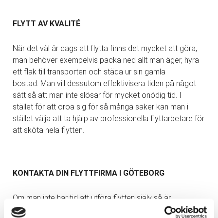
FLYTT AV KVALITÉ
När det väl är dags att flytta finns det mycket att göra,
man behöver exempelvis packa ned allt man äger, hyra
ett flak till transporten och städa ur sin gamla
bostad. Man vill dessutom effektivisera tiden på något
sätt så att man inte slösar för mycket onödig tid. I
stället för att oroa sig för så många saker kan man i
stället välja att ta hjälp av professionella flyttarbetare för
att sköta hela flytten.
KONTAKTA DIN FLYTTFIRMA I GÖTEBORG
Om man inte har tid att utföra flytten själv så är
det mer gynnsamt att ta kontakt med en flyttfirma. Dels