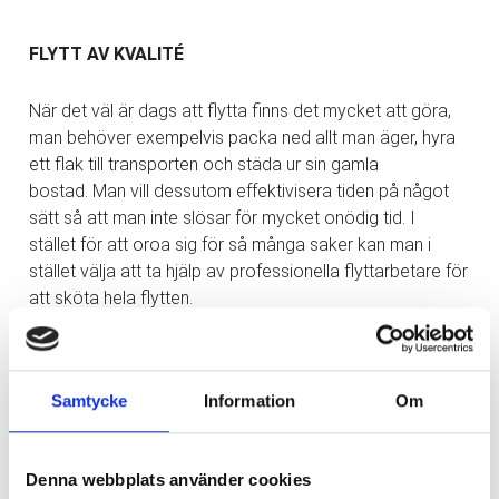
FLYTT AV KVALITÉ
När det väl är dags att flytta finns det mycket att göra,
man behöver exempelvis packa ned allt man äger, hyra
ett flak till transporten och städa ur sin gamla
bostad. Man vill dessutom effektivisera tiden på något
sätt så att man inte slösar för mycket onödig tid. I
stället för att oroa sig för så många saker kan man i
stället välja att ta hjälp av professionella flyttarbetare för
att sköta hela flytten.
KONTAKTA DIN FLYTTFIRMA I GÖTEBORG
Samtycke
Information
Om
Om man inte har tid att utföra flytten själv så är
det mer gynnsamt att ta kontakt med en flyttfirma. Dels
Denna webbplats använder cookies