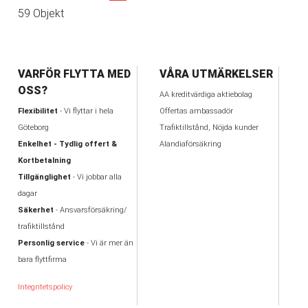
59 Objekt
VARFÖR FLYTTA MED
VÅRA UTMÄRKELSER
OSS?
AA kreditvärdiga aktiebolag
Flexibilitet
- Vi flyttar i hela
Offertas ambassadör
Göteborg
Trafiktillstånd, Nöjda kunder
Enkelhet - Tydlig offert &
Alandiaförsäkring
Kortbetalning
Tillgänglighet
- Vi jobbar alla
dagar
Säkerhet
- Ansvarsförsäkring/
trafiktillstånd
Personlig service
- Vi är mer än
bara flyttfirma
Integritetspolicy