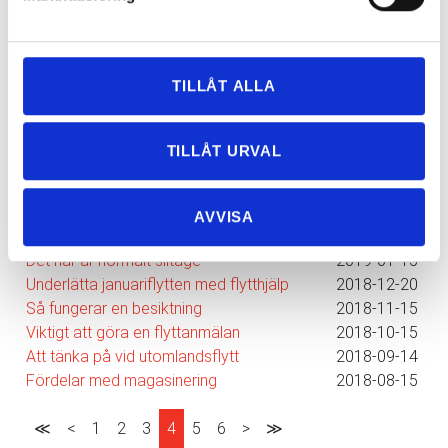
TILLÅT ALLA
Nyhetsarkiv
Huvudrubrik
Publicerat
TILLÅT URVAL
Anlita en seriös flyttfirma i Göteborg
2019-06-29
Tips för en effektiv flyttpackning
2019-05-29
Bostadsmarknaden påverkar antalet flyttar
2019-04-29
AVVISA
Effektiv flytt med flytthjälp
2019-02-15
Det här är normalt slitage
2019-01-15
Underlätta januariflytten med flytthjälp
2018-12-20
Så fungerar en besiktning
2018-11-15
Viktigt att göra en flyttanmälan
2018-10-15
Att tänka på vid utomlandsflytt
2018-09-14
Fördelar med magasinering
2018-08-15
≪
<
1
2
3
4
5
6
>
≫