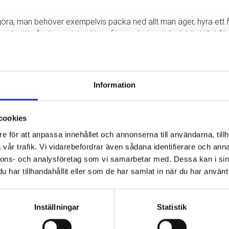
 göra, man behöver exempelvis packa ned allt man äger, hyra ett fl
got sätt så att man inte slösar för mycket onödig tid. I stället fö
 att sköta hela flytten.
Information
det mer gynnsamt att ta kontakt med en flyttfirma. Dels för att man
cookies
d en flytt.
e för att anpassa innehållet och annonserna till användarna, tillh
vår trafik. Vi vidarebefordrar även sådana identifierare och anna
nnons- och analysföretag som vi samarbetar med. Dessa kan i sin
la våra kunder för att de ska kunna känna sig trygga och lugna att
har tillhandahållit eller som de har samlat in när du har använt 
ma i Göteborg som gör det enkelt för dig att flytta. Vårt mål är al
Inställningar
Statistik