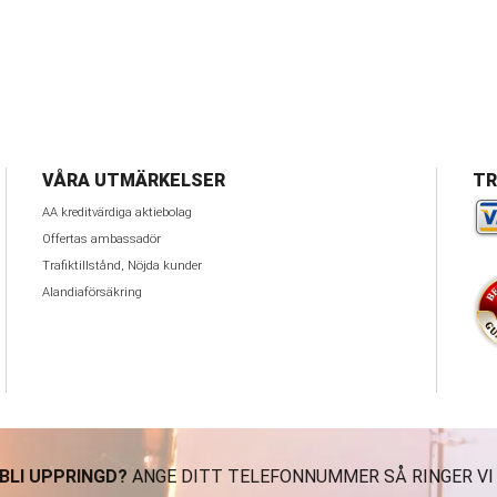
VÅRA UTMÄRKELSER
TR
AA kreditvärdiga aktiebolag
Offertas ambassadör
Trafiktillstånd, Nöjda kunder
Alandiaförsäkring
 BLI UPPRINGD?
ANGE DITT TELEFONNUMMER SÅ RINGER VI