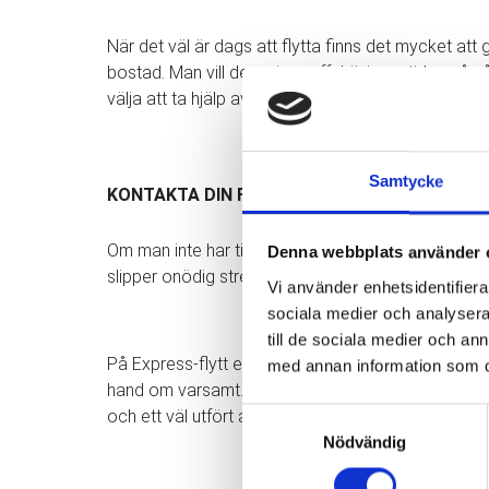
När det väl är dags att flytta finns det mycket att
bostad. Man vill dessutom effektivisera tiden på nå
välja att ta hjälp av professionella flyttarbetare för
Samtycke
KONTAKTA DIN FLYTTFIRMA I GÖTEBORG
Om man inte har tid att utföra flytten själv så är 
Denna webbplats använder 
slipper onödig stress som vanligtvis förekommer vi
Vi använder enhetsidentifierar
sociala medier och analysera 
till de sociala medier och a
På Express-flytt erbjuder vi även försäkring till al
med annan information som du 
hand om varsamt. Vi på Express-flytt är en flyttfir
och ett väl utfört arbete.
Samtyckesval
Nödvändig