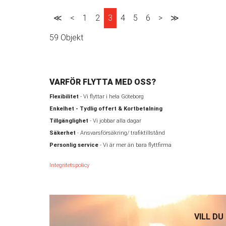
≪
<
1
2
3
4
5
6
>
≫
59 Objekt
VARFÖR FLYTTA MED OSS?
Flexibilitet
- Vi flyttar i hela Göteborg
Enkelhet - Tydlig offert & Kortbetalning
Tillgänglighet
- Vi jobbar alla dagar
Säkerhet
- Ansvarsförsäkring/ trafiktillstånd
Personlig service
- Vi är mer än bara flyttfirma
Integritetspolicy
VILL DU