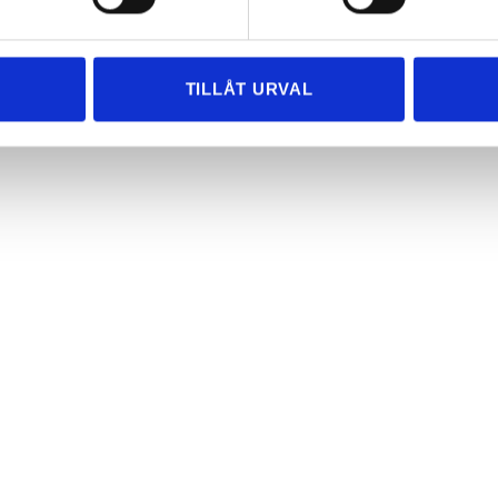
ringar kring din flytt. Vi hjälper dig gärna och ser till att du får
TILLÅT URVAL