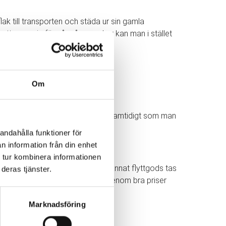
ak till transporten och städa ur sin gamla
r att oroa sig för så många saker kan man i stället
Om
 får mer tid över till andra saker samtidigt som man
andahålla funktioner för
n information från din enhet
 tur kombinera informationen
 alla deras möbler, inredning och annat flyttgods tas
deras tjänster.
ltid att sträva mot nöjda kunder genom bra priser
Marknadsföring