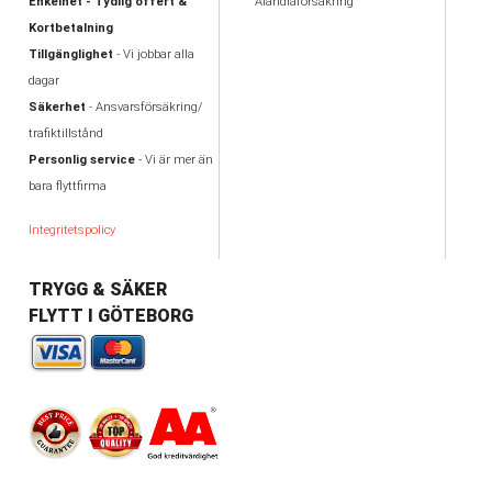
Enkelhet - Tydlig offert &
Alandiaförsäkring
Kortbetalning
Tillgänglighet
- Vi jobbar alla
dagar
Säkerhet
- Ansvarsförsäkring/
trafiktillstånd
Personlig service
- Vi är mer än
bara flyttfirma
Integritetspolicy
TRYGG & SÄKER
FLYTT I GÖTEBORG