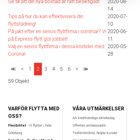
Se till att din nya bostad är rätt besiktigad!
2020-08-
14
Tips på hur du kan effektivisera din
2020-07-
flyttstädning!
10
På jakt efter en seriös flyttfirma i sommar? Vi
2020-06-
på Express-flytt gör jobbet!
11
Välj en seriös flyttfirma i dessa kristider med
2020-05-
Corona!
28
≪
<
1
2
3
4
5
6
>
≫
59 Objekt
VARFÖR FLYTTA MED
VÅRA UTMÄRKELSER
OSS?
AA kreditvärdiga aktiebolag
Flexibilitet
- Vi flyttar i hela
Offertas ambassadör
Göteborg
Trafiktillstånd, Nöjda kunder