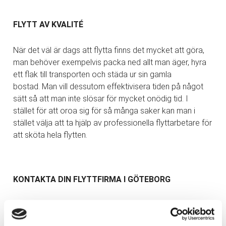
FLYTT AV KVALITÉ
När det väl är dags att flytta finns det mycket att göra,
man behöver exempelvis packa ned allt man äger, hyra
ett flak till transporten och städa ur sin gamla
bostad. Man vill dessutom effektivisera tiden på något
sätt så att man inte slösar för mycket onödig tid. I
stället för att oroa sig för så många saker kan man i
stället välja att ta hjälp av professionella flyttarbetare för
att sköta hela flytten.
KONTAKTA DIN FLYTTFIRMA I GÖTEBORG
Om man inte har tid att utföra flytten själv så är
det mer gynnsamt att ta kontakt med en flyttfirma. Dels