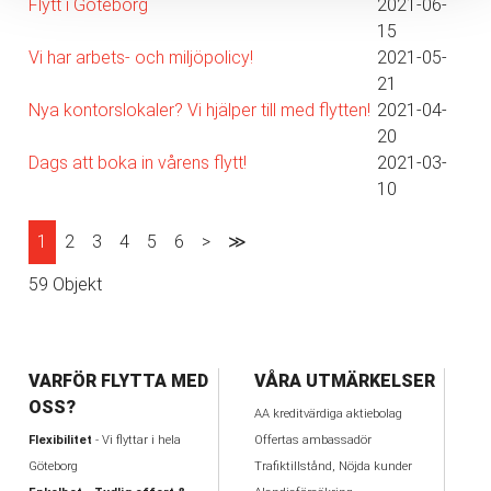
Flytt i Göteborg
2021-06-
15
Vi har arbets- och miljöpolicy!
2021-05-
21
Nya kontorslokaler? Vi hjälper till med flytten!
2021-04-
20
Dags att boka in vårens flytt!
2021-03-
10
1
2
3
4
5
6
>
≫
59 Objekt
VARFÖR FLYTTA MED
VÅRA UTMÄRKELSER
OSS?
AA kreditvärdiga aktiebolag
Flexibilitet
- Vi flyttar i hela
Offertas ambassadör
Göteborg
Trafiktillstånd, Nöjda kunder