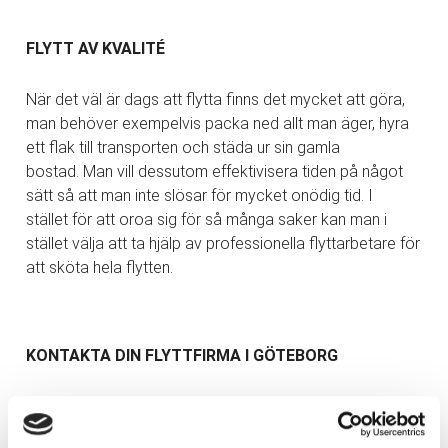
FLYTT AV KVALITÉ
När det väl är dags att flytta finns det mycket att göra,
man behöver exempelvis packa ned allt man äger, hyra
ett flak till transporten och städa ur sin gamla
bostad. Man vill dessutom effektivisera tiden på något
sätt så att man inte slösar för mycket onödig tid. I
stället för att oroa sig för så många saker kan man i
stället välja att ta hjälp av professionella flyttarbetare för
att sköta hela flytten.
KONTAKTA DIN FLYTTFIRMA I GÖTEBORG
Om man inte har tid att utföra flytten själv så är
det mer gynnsamt att ta kontakt med en flyttfirma. Dels