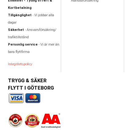
Enkelhet - Tydlig offert &
Alandiaförsäkring
Kortbetalning
Tillgänglighet
- Vi jobbar alla
dagar
Säkerhet
- Ansvarsförsäkring/
trafiktillstånd
Personlig service
- Vi är mer än
bara flyttfirma
Integritetspolicy
TRYGG & SÄKER
FLYTT I GÖTEBORG