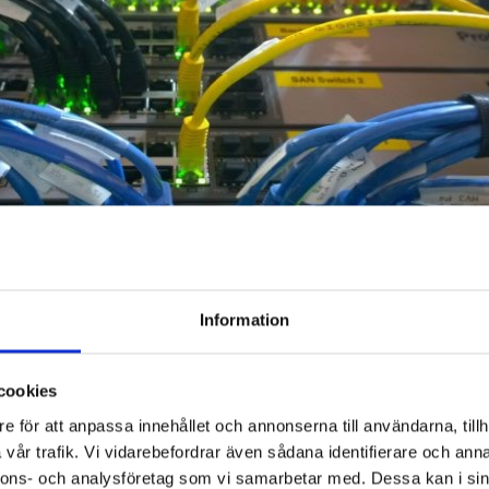
Information
AN
HJÄLPA TILL
l röst och data kan Express Flyttning erbjuda allt du behöver.
cookies
jerad revision plus design och installation av koppar- och
e för att anpassa innehållet och annonserna till användarna, tillh
erk.
vår trafik. Vi vidarebefordrar även sådana identifierare och anna
nnons- och analysföretag som vi samarbetar med. Dessa kan i sin
g och portgranskning