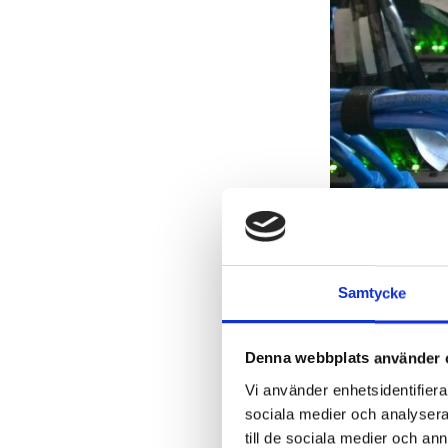
Samtycke
HUR VI K
Från trådlöst til
Denna webbplats använder 
Vi erbjuder detal
Vi använder enhetsidentifierar
fiberoptiska nätv
sociala medier och analysera 
till de sociala medier och a
Kabelspårnin