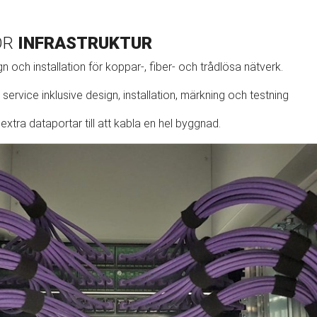
ÖR
INFRASTRUKTUR
gn och installation för koppar-, fiber- och trådlösa nätverk.
l service inklusive design, installation, märkning och testning
l extra dataportar till att kabla en hel byggnad.