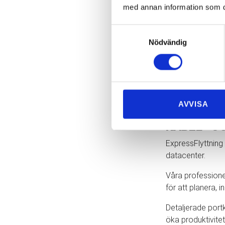
med annan information som du 
Koppar, fiber
Professionell
Samtyckesval
Cat5e, Cat6, 
Nödvändig
C13 till C14 &
Skräddarsydd
Kabelstädnin
Borttagning o
För mer informat
AVVISA
KABEL- O
ExpressFlyttning
datacenter.
Våra professione
för att planera, 
Detaljerade port
öka produktivitet