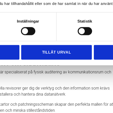
har tillhandahållit eller som de har samlat in när du har använt 
 och trådlös nätverksdesign
 märkning av laminerad kabel Express Flyttning
Cat 7a och fiberplåstret
Inställningar
Statistik
 C19 till C20 strömkablar
a kabelvävstolar
g och moderniseringar
ch återvinning av redundanta kablar
ion om våra kabeldragnings- och revisionstjänster,
kontakta oss
TILLÅT URVAL
CH PORTGRANSKNING
 är specialiserat på fysisk auditering av kommunikationsrum och
lla revisorer ger dig de verktyg och den information som krävs
installera och hantera dina datanätverk.
kartor och patchningsscheman skapar den perfekta mallen för at
en och minska stilleståndstiden.