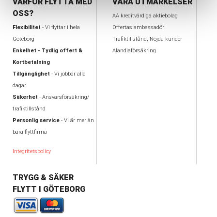
VARFÖR FLYTTA MED
VÅRA UTMÄRKELSER
OSS?
AA kreditvärdiga aktiebolag
Flexibilitet
- Vi flyttar i hela
Offertas ambassadör
Göteborg
Trafiktillstånd, Nöjda kunder
Enkelhet - Tydlig offert &
Alandiaförsäkring
Kortbetalning
Tillgänglighet
- Vi jobbar alla
dagar
Säkerhet
- Ansvarsförsäkring/
trafiktillstånd
Personlig service
- Vi är mer än
bara flyttfirma
Integritetspolicy
TRYGG & SÄKER
FLYTT I GÖTEBORG