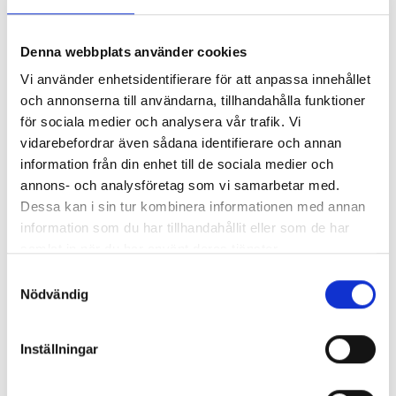
Denna webbplats använder cookies
Är ni en flyttfirma som bara
Vi använder enhetsidentifierare för att anpassa innehållet
erbjuder flytthjälp inom
och annonserna till användarna, tillhandahålla funktioner
för sociala medier och analysera vår trafik. Vi
Göteborg?
vidarebefordrar även sådana identifierare och annan
information från din enhet till de sociala medier och
Nej då, vi kör ert flyttlass över hela Sverige och vi har
annons- och analysföretag som vi samarbetar med.
även lång erfarenhet av
utomlandsflyttar
. Vi står till din
Dessa kan i sin tur kombinera informationen med annan
tjänst, oavsett var, när eller hur du byter bostad eller
information som du har tillhandahållit eller som de har
kontor. Vi jobbar dock framförallt i Göteborgsområdet.
samlat in när du har använt deras tjänster.
Samtyckesval
Vi har också andra tjänster som
flyttstäd
och
Nödvändig
magasinering
.
Inställningar