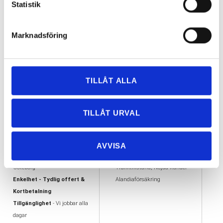
Statistik
Marknadsföring
TILLÅT ALLA
TILLÅT URVAL
VARFÖR FLYTTA MED
VÅRA UTMÄRKELSER
OSS?
AA kreditvärdiga aktiebolag
AVVISA
Flexibilitet
- Vi flyttar i hela
Offertas ambassadör
Göteborg
Trafiktillstånd, Nöjda kunder
Enkelhet - Tydlig offert &
Alandiaförsäkring
Kortbetalning
Tillgänglighet
- Vi jobbar alla
dagar