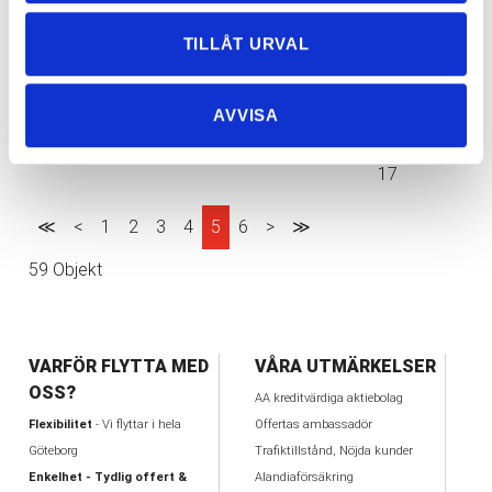
20
Att tänka på när du letar bostad och söker
2017-11-
TILLÅT URVAL
flyttfirma i Göteborg
29
Flyttstäd i Göteborg – Putsa fönster vintertid
2017-11-
AVVISA
14
Fördjupad checklista
2017-10-
17
≪
<
1
2
3
4
5
6
>
≫
59 Objekt
VARFÖR FLYTTA MED
VÅRA UTMÄRKELSER
OSS?
AA kreditvärdiga aktiebolag
Flexibilitet
- Vi flyttar i hela
Offertas ambassadör
Göteborg
Trafiktillstånd, Nöjda kunder
Enkelhet - Tydlig offert &
Alandiaförsäkring