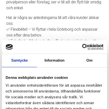
privatperson eller företag, ser vi till att din flytt blir smidig
och enkel.
Här är några av anledningarna till att våra kunder älskar
oss:
✅ Flexibilitet – Vi flyttar i hela Göteborg och anpassar
oss efter dina behov.
✅ Enkelhet – Med en tydlig offert och möjligheten att
betala med kort gör vi din flytt så enkel som möjligt.
✅ Tillgänglighet – Vi finns här för dig, alla dagar i veckan!
✅ Säkerhet – Din trygghet är vår prioritet. Vi har både
Samtycke
Information
Om
ansvarsförsäkring och trafiktillstånd.
Låt oss hjälpa dig med din nästa flytt och upplev
Denna webbplats använder cookies
skillnaden med oss!
Vi använder enhetsidentifierare för att anpassa innehållet
Kontakta oss idag!
och annonserna till användarna, tillhandahålla funktioner
✉️
info@express-flytt.com
för sociala medier och analysera vår trafik. Vi
☎️ 031-714 71 30
vidarebefordrar även sådana identifierare och annan
information från din enhet till de sociala medier och