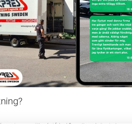
tning?
g service som sätter dig i fokus! Oavsett om du är privatperson eller