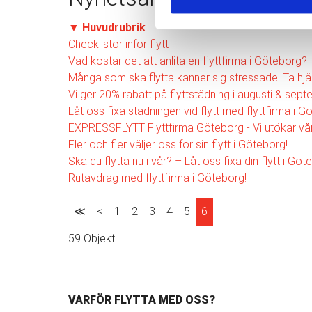
▼
Huvudrubrik
Checklistor inför flytt
Vad kostar det att anlita en flyttfirma i Göteborg?
Många som ska flytta känner sig stressade. Ta hjäl
Vi ger 20% rabatt på flyttstädning i augusti & sept
Låt oss fixa städningen vid flytt med flyttfirma i G
EXPRESSFLYTT Flyttfirma Göteborg - Vi utökar vår
Fler och fler väljer oss för sin flytt i Göteborg!
Ska du flytta nu i vår? – Låt oss fixa din flytt i Gö
Rutavdrag med flyttfirma i Göteborg!
≪
<
1
2
3
4
5
6
59 Objekt
VARFÖR FLYTTA MED OSS?