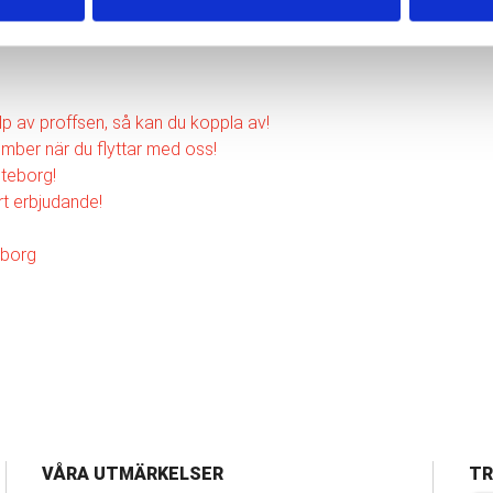
p av proffsen, så kan du koppla av!
ember när du flyttar med oss!
öteborg!
t erbjudande!
teborg
VÅRA UTMÄRKELSER
TR