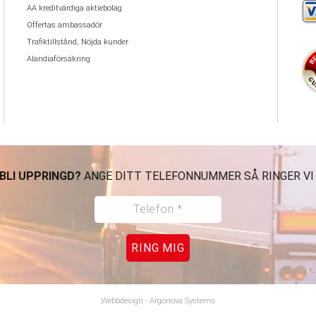
AA kreditvärdiga aktiebolag
Offertas ambassadör
Trafiktillstånd, Nöjda kunder
Alandiaförsäkring
 BLI UPPRINGD?
ANGE DITT TELEFONNUMMER SÅ RINGER VI
RING MIG
Webbdesign
-
Argonova Systems