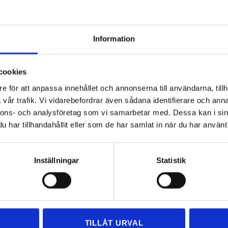
under älskar oss.
g service som sätter dig i fokus! Oavsett om du är privatperson eller
Information
lskar oss:
ssar oss efter dina behov.
cookies
tt betala med kort gör vi din flytt så enkel som möjligt.
e för att anpassa innehållet och annonserna till användarna, tillh
veckan!
vår trafik. Vi vidarebefordrar även sådana identifierare och anna
åde ansvarsförsäkring och trafiktillstånd.
nnons- och analysföretag som vi samarbetar med. Dessa kan i sin
skillnaden med oss!
har tillhandahållit eller som de har samlat in när du har använt 
Inställningar
Statistik
TILLÅT URVAL