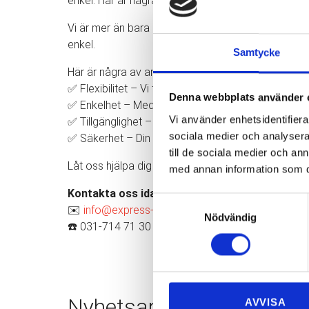
enkel. Här är några av anledningarna till att våra k
Vi är mer än bara en flyttfirma – vi erbjuder personli
enkel.
Samtycke
Här är några av anledningarna till att våra kunder ä
✅ Flexibilitet – Vi flyttar i hela Göteborg och anpa
Denna webbplats använder 
✅ Enkelhet – Med en tydlig offert och möjligheten a
Vi använder enhetsidentifierar
✅ Tillgänglighet – Vi finns här för dig, alla dagar i 
sociala medier och analysera 
✅ Säkerhet – Din trygghet är vår prioritet. Vi har b
till de sociala medier och a
Låt oss hjälpa dig med din nästa flytt och upplev 
med annan information som du 
Kontakta oss idag!
Samtyckesval
✉️
info@express-flytt.com
Nödvändig
☎️ 031-714 71 30
Nyhetsarkiv
AVVISA